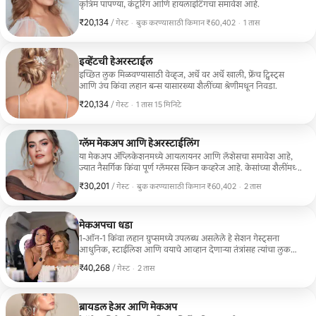
कृत्रिम पापण्या, कंटूरिंग आणि हायलाइटिंगचा समावेश आहे.
₹20,134
₹20,134 प्रति गेस्ट
,
/ गेस्ट
·
बुक करण्यासाठी किमान ₹60,402
·
1 तास
बुक करण्यासाठी किमान ₹60,402
इव्हेंटची हेअरस्टाईल
इच्छित लुक मिळवण्यासाठी वेव्ह्ज, अर्धे वर अर्धे खाली, फ्रेंच ट्विस्ट्स
आणि उंच किंवा लहान बन्स यासारख्या शैलींच्या श्रेणीमधून निवडा.
₹20,134
₹20,134 प्रति गेस्ट
,
/ गेस्ट
·
1 तास 15 मिनिटे
ग्लॅम मेकअप आणि हेअरस्टाईलिंग
या मेकअप ॲप्लिकेशनमध्ये आयलायनर आणि लॅशेसचा समावेश आहे,
ज्यात नैसर्गिक किंवा पूर्ण ग्लॅमरस स्किन कव्हरेज आहे. केसांच्या शैलींमध्ये
सरळ, कुरळे, अपडोज आणि ब्रेड्स यांचा समावेश आहे. एक विनामूल्य
₹30,201
₹30,201 प्रति गेस्ट
,
/ गेस्ट
·
बुक करण्यासाठी किमान ₹60,402
·
2 तास
मेकअप टच-अप किट समाविष्ट आहे.
बुक करण्यासाठी किमान ₹60,402
मेकअपचा धडा
1-ऑन-1 किंवा लहान ग्रुप्समध्ये उपलब्ध असलेले हे सेशन गेस्ट्सना
आधुनिक, स्टाईलिश आणि वयाचे आव्हान देणाऱ्या तंत्रांसह त्यांचा लुक
कसा सुधारायचा हे शोधण्यात मदत करते. सर्व वयोगटातील महिलांसाठी, हे
₹40,268
₹40,268 प्रति गेस्ट
,
/ गेस्ट
·
2 तास
प्रत्येकाला त्यांचे सर्वोत्तम दिसण्यास आणि अनुभवण्यास मदत करण्यासाठी
डिझाइन केलेले आहे.
ब्रायडल हेअर आणि मेकअप