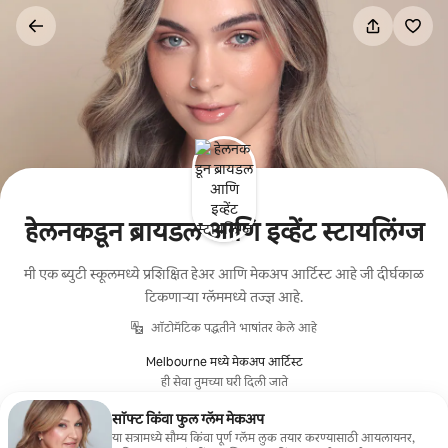
कंटेंटवर
जा
हेलनकडून ब्रायडल आणि इव्हेंट स्टायलिंग्ज
मी एक ब्युटी स्कूलमध्ये प्रशिक्षित हेअर आणि मेकअप आर्टिस्ट आहे जी दीर्घकाळ
टिकणाऱ्या ग्लॅममध्ये तज्ज्ञ आहे.
ऑटोमॅटिक पद्धतीने भाषांतर केले आहे
Melbourne मध्ये मेकअप आर्टिस्ट
ही सेवा तुमच्या घरी दिली जाते
सॉफ्ट किंवा फुल ग्लॅम मेकअप
या सत्रामध्ये सौम्य किंवा पूर्ण ग्लॅम लुक तयार करण्यासाठी आयलायनर,