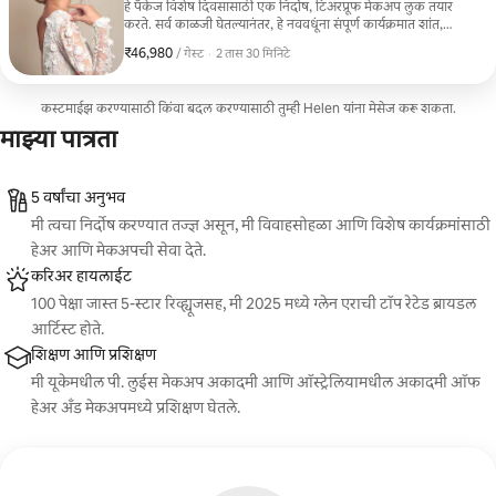
हे पॅकेज विशेष दिवसासाठी एक निर्दोष, टिअरप्रूफ मेकअप लुक तयार
करते. सर्व काळजी घेतल्यानंतर, हे नववधूंना संपूर्ण कार्यक्रमात शांत,
आत्मविश्वासपूर्ण आणि कॅमेऱ्यासाठी तयार राहण्यास मदत करण्यासाठी
₹46,980
₹46,980 प्रति गेस्ट
,
/ गेस्ट
·
2 तास 30 मिनिटे
डिझाइन केलेले आहे.
कस्टमाईझ करण्यासाठी किंवा बदल करण्यासाठी तुम्ही Helen यांना मेसेज करू शकता.
माझ्या पात्रता
5 वर्षांचा अनुभव
मी त्वचा निर्दोष करण्यात तज्ज्ञ असून, मी विवाहसोहळा आणि विशेष कार्यक्रमांसाठी
हेअर आणि मेकअपची सेवा देते.
करिअर हायलाईट
100 पेक्षा जास्त 5-स्टार रिव्ह्यूजसह, मी 2025 मध्ये ग्लेन एराची टॉप रेटेड ब्रायडल
आर्टिस्ट होते.
शिक्षण आणि प्रशिक्षण
मी यूकेमधील पी. लुईस मेकअप अकादमी आणि ऑस्ट्रेलियामधील अकादमी ऑफ
हेअर अँड मेकअपमध्ये प्रशिक्षण घेतले.