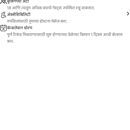
बुकिंगच्या अटी
18 आणि त्याहून अधिक वयाचे गेस्ट्स उपस्थित राहू शकतात.
ॲक्सेसिबिलिटी
तपशिलांसाठी तुमच्या होस्टना मेसेज करा.
कॅन्सलेशन धोरण
पूर्ण रिफंड मिळवण्यासाठी सुरू होण्याच्या वेळेच्या किमान 1 दिवस आधी कॅन्सल
करा.