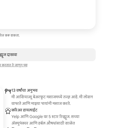
ेसेज करू शकता.
व्ह्यूज दाखवा
ाम करतात ते जाणून घ्या
13 वर्षांचा अनुभव
मी आशियात्सू बेअरफूट मसाजमध्ये तज्ज्ञ आहे. मी लोशन
वापरते आणि माझ्या पायांनी मसाज करते.
करिअर हायलाईट
Yelp आणि Google वर 5 स्टार रिव्ह्यूज. सध्या
ॲक्युपंक्चर आणि हर्बल औषधांसाठी शाळेत