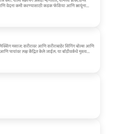
करा. याला स्क्रॅपिंग असेही म्हणतात, यामध्ये प्रॅक्टिशनर
णि वेदना कमी करण्यासाठी कडक फॅशिया आणि स्नायूंना
 दगड किंवा धातूचे साधन वापरतात
ह रिलॅक्सिंग मसाज: शरीरावर आणि शरीराबाहेर सिंगिंग बोल्स आणि
त आणि पायांवर लक्ष केंद्रित केले जाईल. या बॉडीवर्कचे मुख्य
दायी उपचार आहे.