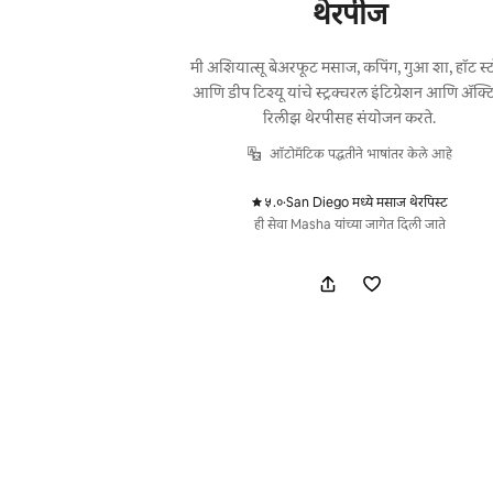
थेरपीज
मी अशियात्सू बेअरफूट मसाज, कपिंग, गुआ शा, हॉट स्
आणि डीप टिश्यू यांचे स्ट्रक्चरल इंटिग्रेशन आणि ॲक्टि
रिलीझ थेरपीसह संयोजन करते.
ऑटोमॅटिक पद्धतीने भाषांतर केले आहे
५.०
·
San Diego मध्ये मसाज थेरपिस्ट
,
ही सेवा Masha यांच्या जागेत दिली जाते