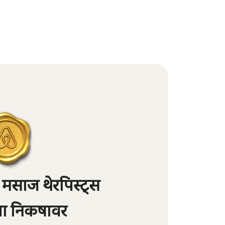
मसाज थेरपिस्ट्स
्या निकषावर