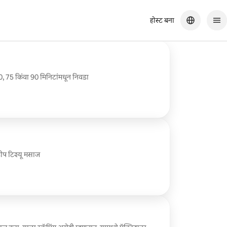
होस्ट बना
ही. मी त्यांची कोणालाही शिफारस करेन, मसाज होईपर्यंत माझे शरीर तणावग्रस्त आहे हे
75 किंवा 90 मिनिटांमधून निवडा
डीप टिश्यू मसाज