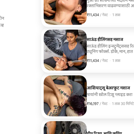
गुआ शा साधनाच्या मदतीने मसाज 
रक्ताभिसरण वाढवण्यासाठी आ
हळुवारपणे स्क्रॅप करण्यासाठी
₹11,434
₹11,434 प्रति गेस्ट
,
/ गेस्ट
·
1 तास
टोन
व्ह
साऊंड हीलिंगसह मसाज
साऊंड हीलिंग इन्स्ट्रुमेंट्सस
ट्यूनिंग फोर्क्स. डोके, मान, हा
उद्दिष्ट पुनर्स्थापनात्मक, ऊर्जा
₹11,434
₹11,434 प्रति गेस्ट
,
/ गेस्ट
·
1 तास
आशियाट्सू बेअरफूट मसाज
पायांनी खोल टिशू ग्लाइड करा
₹16,197
₹16,197 प्रति गेस्ट
,
/ गेस्ट
·
1 तास 30 मिनिटे
डीप टिश्यू आणि कपिंग