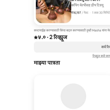
कपिंग थेरपीसह डीप टिश्यू
₹16,197
₹16,197 प्रति गेस्ट
,
/ गेस्ट
·
1 तास 30 मिनिटे
कस्टमाईझ करण्यासाठी किंवा बदल करण्यासाठी तुम्ही Masha यांना म
2 रिव्ह्यूजमधून 5 पैकी ५.० स्टार्स रेटिंग आहे
५.०
·
2 रिव्ह्यूज
,
0 पैकी 0 आयटम्स दाखवत आहेत
सर्व रि
रिव्ह्यूज कसे क
माझ्या पात्रता