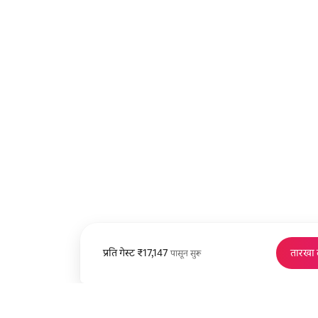
प्रति गेस्ट
प्रति गेस्ट ₹17,147 पासून
₹17,147
तारखा
पासून सुरू