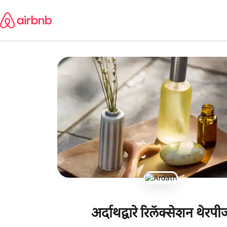
कंटेंटवर
जा
अर्दाथद्वारे रिलॅक्सेशन थेरपी