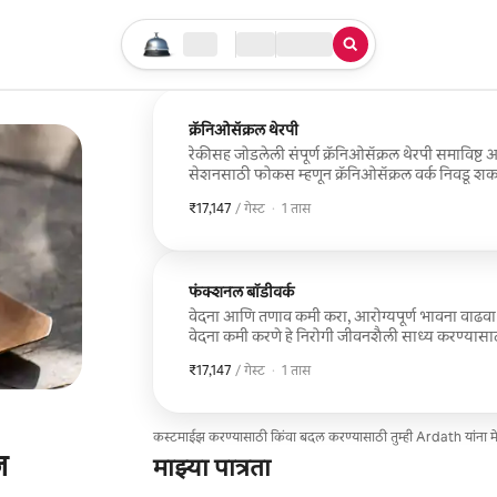
तुमचा सर्च सुरू करा
लोकेशन
चेक इन / चेक आऊट
सेवेचा प्रकार
क्रॅनिओसॅक्रल थेरपी
रेकीसह जोडलेली संपूर्ण क्रॅनिओसॅक्रल थेरपी समाविष्ट 
सेशनसाठी फोकस म्हणून क्रॅनिओसॅक्रल वर्क निवड
अनुभव. सत्राच्या सुरुवातीला थेरपिस्टशी तुमच्या निवडींबद्दल चर्चा करा. रेकी/क्र
₹17,147
₹17,147 प्रति गेस्ट
,
/ गेस्ट
·
1 तास
अंदाजे 60 मिनिटे चालतात. कृपया ट्रीटमेंटसाठी सैल कप
झोपाल असाल. कृपया सुगंधी द्रव्ये घालणे टाळा.
फंक्शनल बॉडीवर्क
वेदना आणि तणाव कमी करा, आरोग्यपूर्ण भावना वाढवा आणि विश
वेदना कमी करणे हे निरोगी जीवनशैली साध्य करण्यासाठी 
कोर्टिसोल आणि इन्सुलिनची पातळी लक्षणीयरीत्या कमी 
₹17,147
₹17,147 प्रति गेस्ट
,
/ गेस्ट
·
1 तास
कस्टमाईझ करण्यासाठी किंवा बदल करण्यासाठी तुम्ही Ardath यांना 
ज
माझ्या पात्रता