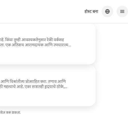
होस्ट बना
आहे. किंवा तुम्ही आवश्यकतेनुसार रेकी वर्कसह
ू शकता. एक अतिशय आरामदायक आणि उपचारात्मक
ॅनिओसॅक्रल थेरपी उपचार
डे घाला. तुम्ही मसाज टेबलवर पूर्ण कपड्यांसह
्रांतीला प्रोत्साहित करा. तणाव आणि
महत्त्वाचे आहे. एका सत्रातही हृदयाचे ठोके,
होऊ शकते. या सर्वांमुळे तणाव कमी होतो.
मेसेज करू शकता.