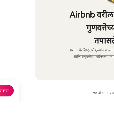
Airbnb वरील 
गुणवत्तेच
तपासल
मसाज थेरपिस्ट्सचे मूल्यांकन त्या
आणि उत्कृष्टतेचा लौकिक यांच्या
 दाखवा
एखादी समस्या आह