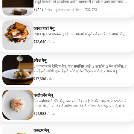
बिस्ट्रो किचनमध्ये आधुनिक आणि शाकाहारी स्पर्शासह उत्तम क्लासिक्सची
पुनरावृत्ती केली जाते
₹7,145
₹7,145 प्रति गेस्ट
/ गेस्ट
·
बुक करण्यासाठी किमान ₹32,973
बुक करण्यासाठी किमान ₹32,973
शाकाहारी मेनू
लहान पुरवठा साखळीतून हंगामी भाज्यांना पूर्णपणे समर्पित 5-पायरी मेनू.
₹12,640
₹12,640 प्रति गेस्ट
/ गेस्ट
शोध मेनू
5 पायऱ्यांमध्ये टेस्टिंग मेनू, यात समाविष्ट आहे: 2 स्टार्टर्स, 2 मेन कोर्सेस, 1
प्री-डिझर्ट आणि एक डिझर्ट. मोठ्या रेस्टॉरंट्सप्रमाणेच, प्रत्येक मेनू
अद्वितीय आणि खास तयार केलेला आहे, जेणेकरून अनुभव अविस्मरणीय
₹17,586
₹17,586 प्रति गेस्ट
/ गेस्ट
होईल.
फ्लोकॉन मेनू
8 टप्प्यांमध्ये टेस्टिंग मेनू, यात समाविष्ट आहे: 2 ॲपेटायझर्स, 2 स्टार्टर्स, 2
मेन कोर्सेस, 1 प्री-डिझर्ट आणि एक डिझर्ट. मोठ्या रेस्टॉरंट्सप्रमाणे, हे मेनू
अद्वितीय आहेत आणि प्रत्येक अनुभव अद्वितीय बनवण्यासाठी तयार केले
₹21,983
₹21,983 प्रति गेस्ट
/ गेस्ट
आहेत.
कस्टम मेनू