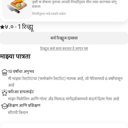
तुम्ही या शेफला तुमच्या आवडी-निवडींनुसार मील तयार करण्यास सांगू
शकता.
विनंतीनुसार भाडे ठरवले जाईल
1 रिव्ह्यूमधून 5 पैकी ५.० स्टार रेटिंग आहे
५.०
·
1 रिव्ह्यू
,
0 पैकी 0 आयटम्स दाखवत आहेत
सर्व रिव्ह्यूज दाखवा
रिव्ह्यूज कसे काम करतात ते जाणून घ्या
माझ्या पात्रता
10 वर्षांचा अनुभव
मी माझ्या रेस्टॉरंटचा (फ्लोकॉन रेस्टॉरंट) मालक आहे, जो पॅरिसमध्ये 6 वर्षांपासून
आहे
करिअर हायलाईट
माझा मिशेलिन आणि गॉल्ट अँड मिलाऊ मार्गदर्शकामध्ये संदर्भ दिला गेला आहे
शिक्षण आणि प्रशिक्षण
सीएपी किचन