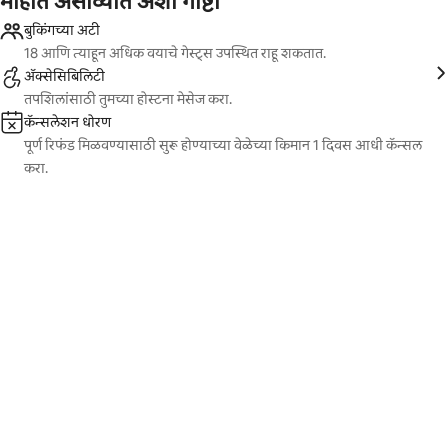
माहीत असाव्यात अशा गोष्टी
बुकिंगच्या अटी
18 आणि त्याहून अधिक वयाचे गेस्ट्स उपस्थित राहू शकतात.
ॲक्सेसिबिलिटी
तपशिलांसाठी तुमच्या होस्टना मेसेज करा.
कॅन्सलेशन धोरण
पूर्ण रिफंड मिळवण्यासाठी सुरू होण्याच्या वेळेच्या किमान 1 दिवस आधी कॅन्सल
करा.