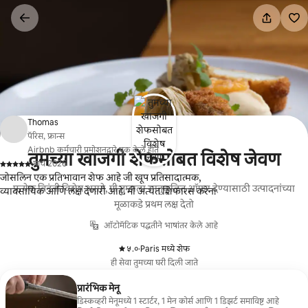
कंटेंटवर
जा
Thomas
पॅरिस, फ्रान्स
Airbnb कर्मचारी प्रमोशनद्वारे बुक केले होते
तुमच्या खाजगी शेफसोबत विशेष जेवण
·
मार्च 2026
,
जोसलिन एक प्रतिभावान शेफ आहे जी खूप प्रतिसादात्मक,
प्रत्येक विनंती विशेष असते, मी तुम्हाला सानुकूलित ऑफर देण्यासाठी उत्पादनांच्या
व्यावसायिक आणि लक्ष देणारी आहे. मी अत्यंत शिफारस करेन!
मूळाकडे प्रथम लक्ष देतो
ऑटोमॅटिक पद्धतीने भाषांतर केले आहे
५.०
·
Paris मध्ये शेफ
,
ही सेवा तुमच्या घरी दिली जाते
प्रारंभिक मेनू
डिस्कव्हरी मेनूमध्ये 1 स्टार्टर, 1 मेन कोर्स आणि 1 डिझर्ट समाविष्ट आहे