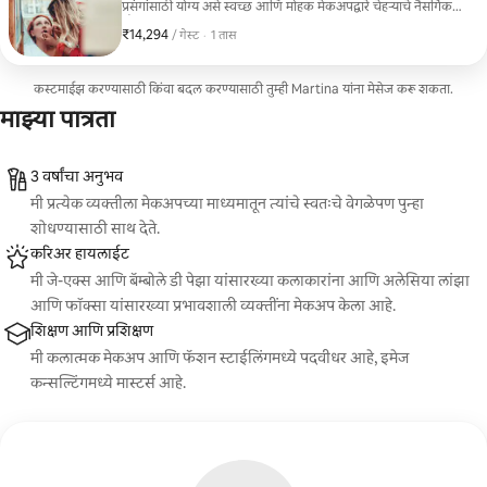
प्रसंगांसाठी योग्य असे स्वच्छ आणि मोहक मेकअपद्वारे चेहऱ्याचे नैसर्गिक
सौंदर्य वाढवणे आहे. या सत्रामध्ये त्वचेची तयारी, दीर्घकाळ टिकणारा बेस
₹14,294
₹14,294 प्रति गेस्ट
,
/ गेस्ट
·
1 तास
लावणे, डोळे आणि ओठांना तीव्र रंगांनी स्पष्ट करणे आणि कार्यक्रमाच्या
संपूर्ण कालावधीसाठी निर्दोष परिणाम मिळवण्यासाठी प्रतिरोधक उत्पादने
लावणे समाविष्ट आहे.
कस्टमाईझ करण्यासाठी किंवा बदल करण्यासाठी तुम्ही Martina यांना मेसेज करू शकता.
माझ्या पात्रता
3 वर्षांचा अनुभव
मी प्रत्येक व्यक्तीला मेकअपच्या माध्यमातून त्यांचे स्वतःचे वेगळेपण पुन्हा
शोधण्यासाठी साथ देते.
करिअर हायलाईट
मी जे-एक्स आणि बॅम्बोले डी पेझा यांसारख्या कलाकारांना आणि अलेसिया लांझा
आणि फॉक्सा यांसारख्या प्रभावशाली व्यक्तींना मेकअप केला आहे.
शिक्षण आणि प्रशिक्षण
मी कलात्मक मेकअप आणि फॅशन स्टाईलिंगमध्ये पदवीधर आहे, इमेज
कन्सल्टिंगमध्ये मास्टर्स आहे.