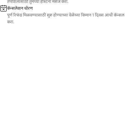
तपशिलांसाठी तुमच्या होस्टना मेसेज करा.
कॅन्सलेशन धोरण
पूर्ण रिफंड मिळवण्यासाठी सुरू होण्याच्या वेळेच्या किमान 1 दिवस आधी कॅन्सल
करा.