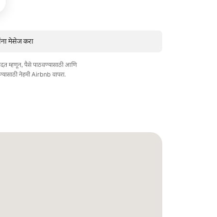
ंना मेसेज करा
त मदत म्हणून, पैसे पाठवण्यासाठी आणि
ण्यासाठी नेहमी Airbnb वापरा.