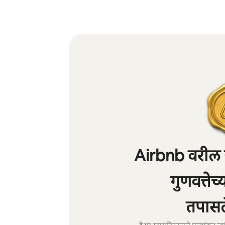
Airbnb वरील ह
गुणवत्तेच
तपासल