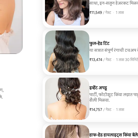
साधा, इन-सलून हेअरकट मिळव
₹11,549
₹11,549 प्रति गेस्ट
,
/ गेस्ट
·
1 तास
फुल-हेड टिंट
या सत्रात संपूर्ण रंगाची टचअ
₹13,474
₹13,474 प्रति गेस्ट
,
/ गेस्ट
·
1 तास 30 मिनिट
इव्हेंट अपडू
ंग,
पार्टी, फोटोशूट किंवा लग्नात प
े.
शैली मिळवा.
₹14,757
₹14,757 प्रति गेस्ट
,
/ गेस्ट
·
1 तास
हाफ-हेड हायलाइट्स किंवा बॅल