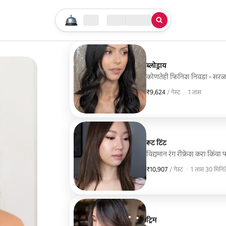
तुमचा सर्च सुरू करा
लोकेशन
चेक इन / चेक आऊट
सेवेचा प्रकार
ब्लोड्राय
कोणतेही फिनिश निवडा - सरळ आण
₹9,624
₹9,624 प्रति गेस्ट
,
/ गेस्ट
·
1 तास
रूट टिंट
विद्यमान रंग रीफ्रेश करा किंवा
₹10,907
₹10,907 प्रति गेस्ट
,
/ गेस्ट
·
1 तास 30 मिनिट
ट्रिम