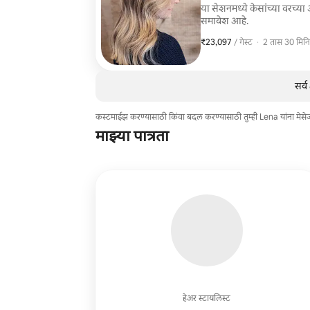
या सेशनमध्ये केसांच्या वरच्य
समावेश आहे.
₹23,097
₹23,097 प्रति गेस्ट
,
/ गेस्ट
·
2 तास 30 मिनि
सर्
कस्टमाईझ करण्यासाठी किंवा बदल करण्यासाठी तुम्ही Lena यांना मेस
माझ्या पात्रता
हेअर स्टायलिस्ट