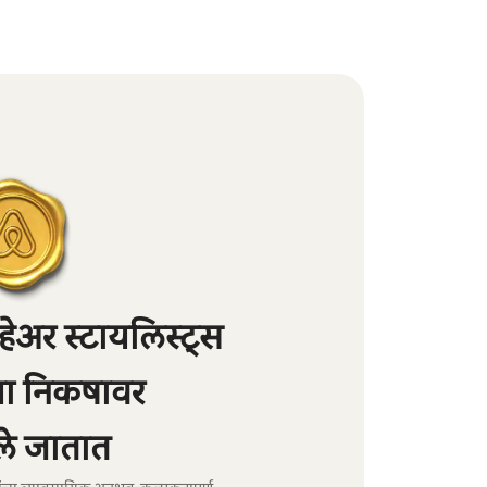
ेअर स्टायलिस्ट्स
्या निकषावर
े जातात