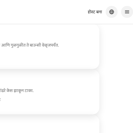
होस्ट बना
ि गुळगुळीत ते बाउन्सी वेव्ह्जपर्यंत.
 पांढरे केस झाकून टाका.
े