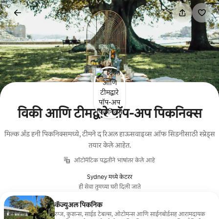
कंटेंटवर
जा
विकी आणि टीमद्वारे पॉप-अप पिकनिक्स
मिल्क अँड हनी पिकनिक्समध्ये, टीमने द रिअल हाऊसवाइव्स ऑफ सिडनीसाठी स्प्रेड्स
तयार केले आहेत.
ऑटोमॅटिक पद्धतीने भाषांतर केले आहे
Sydney मध्ये केटरर
ही सेवा तुमच्या घरी दिली जाते
कॅज्युअल पिकनिक
रग्ज, कुशन्स, साईड टेबल्स, ओटोमन्स आणि साईनबोर्डसह आरामदायक