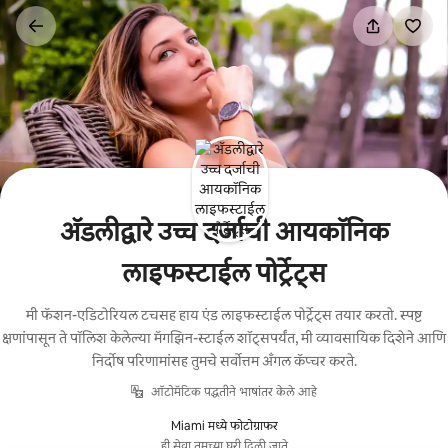
कंटेंटवर
जा
ॲडलीद्वारे उच्च दर्जाची आयकॉनिक
लाइफस्टाईल पोर्ट्रेट्स
मी फॅशन-एडिटोरियल टचसह हाय एंड लाइफस्टाईल पोर्ट्रेट्स तयार करतो. स्पष्ट
क्षणांपासून ते पॉलिश केलेल्या मॅगझिन-स्टाईल शॉट्सपर्यंत, मी व्यावसायिक दिशेने आणि
निर्दोष परिणामांसह तुमचे सर्वोत्तम अँगल कॅप्चर करते.
ऑटोमॅटिक पद्धतीने भाषांतर केले आहे
Miami मध्ये फोटोग्राफर
ही सेवा तुमच्या घरी दिली जाते