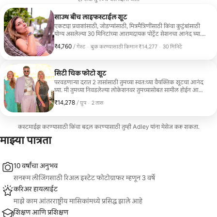
साउथ बीच लाइफस्टाईल शूट
एकट्या प्रवाशांसाठी, जोडप्यांसाठी, मित्रमैत्रिणींसाठी किंवा कुटुंबांसाठी
योग्य असलेल्या 30 मिनिटांच्या आरामदायक पोर्ट्रेट सेशनचा आनंद घ्या.
मी तुम्हाला सोप्या पोझेससाठी मार्गदर्शन करते, सुंदर दिसणारे अँगल्स
₹4,760
₹4,760 प्रति गेस्ट
,
/ गेस्ट
·
बुक करण्यासाठी किमान ₹14,277
·
30 मिनिटे
निवडते आणि अनुभव मजेदार आणि आरामदायक बनवते. तुम्हाला 24
बुक करण्यासाठी किमान ₹14,277
तासांच्या आत व्यावसायिकरित्या एडिट केलेले, उच्च-गुणवत्तेचे 10 फोटो
मिळतील. तुम्हाला लाइफस्टाइल, फॅशनप्रेरित किंवा साधे सोपे पोर्ट्रेट्स हवे
असोत, हे सेशन तुम्हाला परवडणाऱ्या दरात सुंदर आठवणी देते.
सिटी चिक फोटो शूट
परवडणाऱ्या दरात 2 तासांसाठी तुमच्या स्वतःच्या वैयक्तिक शूटचा आनंद
घ्या. मी तुमच्या निवडलेल्या लोकेशनवर तुमच्यासोबत सामील होईन आणि
नैसर्गिक क्षणांचा आणि सुंदर पोजेस असलेल्या शॉट्सचा मिश्रण असलेले
₹14,278
₹14,278, प्रति ग्रुप
,
/ ग्रुप
·
2 तास
फोटो काढेन. मी सोप्या पोझेससाठी मार्गदर्शन करतो, उत्तम लाइटिंग
शोधतो आणि सर्वांसाठी अनुभव मजेदार आणि आरामदायक बनवतो.
कस्टमाईझ करण्यासाठी किंवा बदल करण्यासाठी तुम्ही Adley यांना मेसेज करू शकता.
माझ्या पात्रता
10 वर्षांचा अनुभव
सनरूम लीजिंगसाठी रिअल इस्टेट फोटोग्राफर म्हणून 3 वर्षे
करिअर हायलाईट
माझे काम आंतरराष्ट्रीय मासिकांमध्ये प्रसिद्ध झाले आहे
शिक्षण आणि प्रशिक्षण