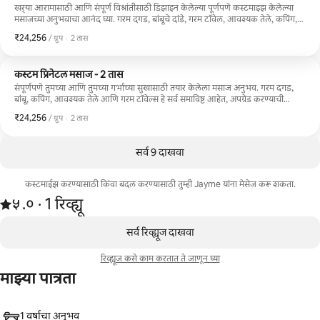
खर्‍या आरामासाठी आणि संपूर्ण विश्रांतीसाठी डिझाइन केलेल्या पूर्णपणे कस्टमाइझ केलेल्या
मसाजच्या अनुभवाचा आनंद घ्या. गरम दगड, बांबूचे दांडे, गरम टॉवेल, आवश्यक तेले, कपिंग,
स्क्रॅपिंग आणि उपचारात्मक तंत्रे कोणत्याही अतिरिक्त शुल्काशिवाय समाविष्ट आहेत. तुम्ही
₹24,256
₹24,256, प्रति ग्रुप
,
/ ग्रुप
·
2 तास
प्रवास, हायकिंग, तणाव किंवा दैनंदिन तणावातून सावरणार असाल तरीही, आम्ही तुमच्या
शरीरासाठी परफेक्ट सेशन तयार करू.
कस्टम प्रिनेटल मसाज - 2 तास
संपूर्णपणे तुमच्या आणि तुमच्या गर्भाच्या सुखासाठी तयार केलेला मसाज अनुभव. गरम दगड,
बांबू, कपिंग, आवश्यक तेले आणि गरम टॉवेल्स हे सर्व समाविष्ट आहेत, अपग्रेड करण्याची
आवश्यकता नाही. तुम्ही गर्भधारणेच्या कोणत्या टप्प्यावर असाल, तुम्हाला नितंब आणि पाठदुखी,
₹24,256
₹24,256, प्रति ग्रुप
,
/ ग्रुप
·
2 तास
सूज, बरगड्यांवर दाब येत असेल किंवा फक्त एक तास पूर्णपणे तुमच्यासाठी ठेवायचा असेल,
तरी प्रत्येक सत्र तुमच्या गरजेनुसार असेल. गर्भवती महिलांच्या शरीराला मदत करण्याचा अनेक
वर्षांचा अनुभव असलेली प्रसूतीपूर्व मालिशमध्ये प्रमाणित. तुम्ही चांगल्या हातात आहात.
सर्व 9 दाखवा
कस्टमाईझ करण्यासाठी किंवा बदल करण्यासाठी तुम्ही Jayme यांना मेसेज करू शकता.
1 रिव्ह्यूमधून 5 पैकी ५.० स्टार रेटिंग आहे
५.०
·
1 रिव्ह्यू
,
0 पैकी 0 आयटम्स दाखवत आहेत
सर्व रिव्ह्यूज दाखवा
रिव्ह्यूज कसे काम करतात ते जाणून घ्या
माझ्या पात्रता
1 वर्षाचा अनुभव