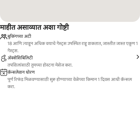
माहीत असाव्यात अशा गोष्टी
बुकिंगच्या अटी
18 आणि त्याहून अधिक वयाचे गेस्ट्स उपस्थित राहू शकतात, जास्तीत जास्त एकूण 1
गेस्ट्स.
ॲक्सेसिबिलिटी
तपशिलांसाठी तुमच्या होस्टना मेसेज करा.
कॅन्सलेशन धोरण
पूर्ण रिफंड मिळवण्यासाठी सुरू होण्याच्या वेळेच्या किमान 1 दिवस आधी कॅन्सल
करा.