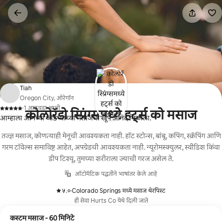
कंटेंटवर
जा
Tiah
Oregon City, ओरेगॉन
·
1 आठवडा आधी
कोलोरॅडो स्प्रिंग्समध्ये हर्ट्स को मसाज
,
आम्हाला आमच्या जोडप्यांच्या मसाजचा खूप आनंद मिळाला.
तज्ज्ञ मसाज, कोणत्याही मेनूची आवश्यकता नाही. हॉट स्टोन्स, बांबू, कपिंग, स्क्रॅपिंग आणि
गरम टॉवेल्स समाविष्ट आहेत, अपग्रेडची आवश्यकता नाही. न्यूरोमस्क्युलर, स्वीडिश किंवा
डीप टिश्यू, तुमच्या शरीराला ज्याची गरज असेल ते.
ऑटोमॅटिक पद्धतीने भाषांतर केले आहे
५.०
·
Colorado Springs मध्ये मसाज थेरपिस्ट
,
ही सेवा Hurts Co येथे दिली जाते
कस्टम मसाज - 60 मिनिटे