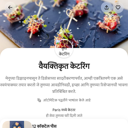
कंटेंटवर
जा
वैयक्तिकृत केटरिंग
मेनूच्या डिझाइनपासून ते डिशेसच्या सादरीकरणापर्यंत, आम्ही एकत्रितपणे एक असे
स्वयंपाकघर तयार करतो जे तुमच्या आवडीनिवडी, इच्छा आणि तुमच्या रिसेप्शनची भावना
प्रतिबिंबित करते.
ऑटोमॅटिक पद्धतीने भाषांतर केले आहे
Paris मध्ये केटरर
ही सेवा तुमच्या घरी दिली जाते
12 कॉकटेल पीस