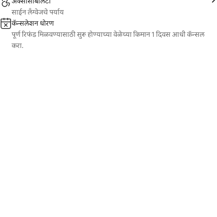
ॲक्सेसिबिलिटी
साईन लँग्वेजचे पर्याय
कॅन्सलेशन धोरण
पूर्ण रिफंड मिळवण्यासाठी सुरू होण्याच्या वेळेच्या किमान 1 दिवस आधी कॅन्सल
करा.