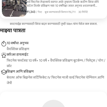
सर्व फिटनेस लेव्हल्सचे स्वागत आहे! तुम्हाला जितके कठीण किंवा सोपे
वाटेल तितके प्रशिक्षण घ्या! 10 वर्षांपेक्षा जास्त अनुभव #वजनकमी
#आरोग्यपूर्ण सवयी #विवाहाची उद्दिष्टे #बॉडी बिल्डिंग स्पर्धा #पोस्टुरल
₹1,343
₹1,343 प्रति गेस्ट
,
/ गेस्ट
·
बुक करण्यासाठी किमान ₹6,711
·
30 मिनिटे
पिलाटेस #मध्यम वयाचा स्प्रेड #हार्डकोर कोर
बुक करण्यासाठी किमान ₹6,711
कस्टमाईझ करण्यासाठी किंवा बदल करण्यासाठी तुम्ही Wen यांना मेसेज करू शकता.
माझ्या पात्रता
10 वर्षांचा अनुभव
वैयक्तिक प्रशिक्षण
करिअर हायलाईट
फिटनेस फर्स्टसह 10 वर्षे+ 10 वर्षे + वैयक्तिक प्रशिक्षण बूटकॅम्प / पिलेट्स / योग /
कोर
शिक्षण आणि प्रशिक्षण
बॅचलर ऑफ बिझनेस सर्टिफिकेट IV फिटनेस माजी वर्ल्ड फिटनेस चॅम्पियन आणि
जेपी