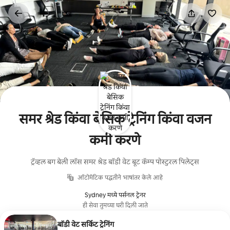
कंटेंटवर
जा
समर श्रेड किंवा बेसिक ट्रेनिंग किंवा वजन
कमी करणे
ट्रॅव्हल बग बेली लॉस समर श्रेड बॉडी वेट बूट कॅम्प पोस्टुरल पिलेट्स
ऑटोमॅटिक पद्धतीने भाषांतर केले आहे
Sydney मध्ये पर्सनल ट्रेनर
ही सेवा तुमच्या घरी दिली जाते
बॉडी वेट सर्किट ट्रेनिंग