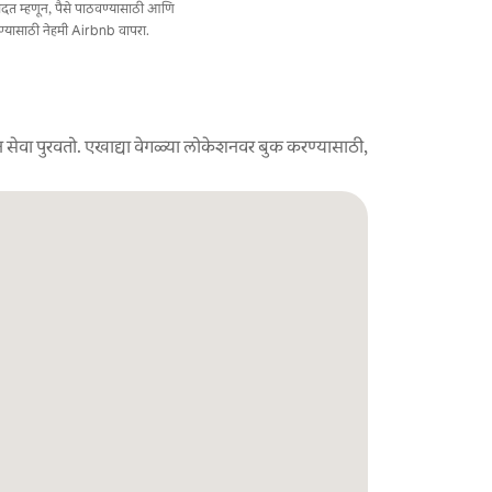
त मदत म्हणून, पैसे पाठवण्यासाठी आणि
ण्यासाठी नेहमी Airbnb वापरा.
 सेवा पुरवतो. एखाद्या वेगळ्या लोकेशनवर बुक करण्यासाठी,