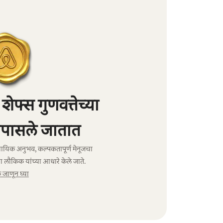
फ्स गुणवत्तेच्या
पासले जातात
ावसायिक अनुभव, कल्पकतापूर्ण मेनूजचा
ा लौकिक यांच्या आधारे केले जाते.
जाणून घ्या