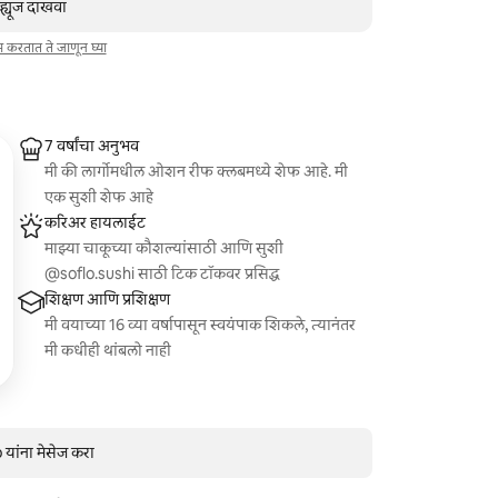
व्ह्यूज दाखवा
ाम करतात ते जाणून घ्या
7 वर्षांचा अनुभव
मी की लार्गोमधील ओशन रीफ क्लबमध्ये शेफ आहे. मी
एक सुशी शेफ आहे
करिअर हायलाईट
माझ्या चाकूच्या कौशल्यांसाठी आणि सुशी
@soflo.sushi साठी टिक टॉकवर प्रसिद्ध
शिक्षण आणि प्रशिक्षण
मी वयाच्या 16 व्या वर्षापासून स्वयंपाक शिकले, त्यानंतर
मी कधीही थांबलो नाही
यांना मेसेज करा