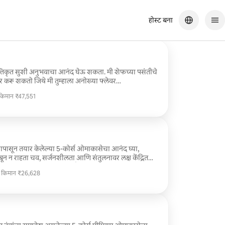
होस्ट बना
यक्तिकृत सुशी अनुभवाचा आनंद घेऊ शकता. मी शेफच्या पसंतीचे
 करू शकतो जिथे मी तुम्हाला अनोख्या फ्लेवर
करतो — किंवा, जर तुमच्या मनात काही असेल तर, मी तुमच्या
 किमान ₹47,551
हाला अस्सल जपानी शैलीतील सुशी हवे
 किमान ₹47,551
-फ्यूजन रोल्स, मी तुमच्या आवडीनुसार मेनू तयार करू शकते.
ा आधीच कळवा, बाकीची काळजी मी घेईन.
ित्यापासून तयार केलेल्या 5-कोर्स ओमाकासेचा आनंद घ्या,
ंबून न राहता चव, सर्जनशीलता आणि संतुलनावर लक्ष केंद्रित
ूर्ण अनुभव तयार करण्यासाठी नैसर्गिकरित्या पुढे जातो. पाहुणे
ी किमान ₹26,628
यक गरजांनुसार मेनू कस्टमाइझ करू शकतात, ज्यामुळे त्यांना
ी किमान ₹26,628
्मरणीय अनुभव मिळतो.