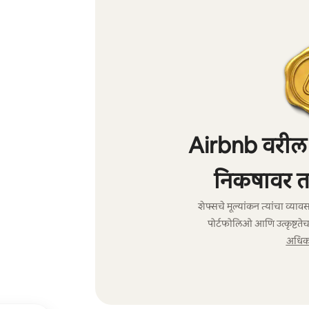
Airbnb वरील शे
निकषावर त
शेफ्सचे मूल्यांकन त्यांचा व्य
पोर्टफोलिओ आणि उत्कृष्टतेच
अधिक 