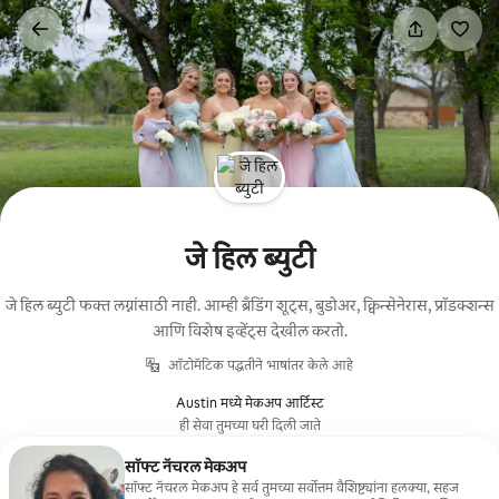
कंटेंटवर
जा
जे हिल ब्युटी
जे हिल ब्युटी फक्त लग्नांसाठी नाही. आम्ही ब्रँडिंग शूट्स, बुडोअर, क्विन्सेनेरास, प्रॉडक्शन्स
आणि विशेष इव्हेंट्स देखील करतो.
ऑटोमॅटिक पद्धतीने भाषांतर केले आहे
Austin मध्ये मेकअप आर्टिस्ट
ही सेवा तुमच्या घरी दिली जाते
सॉफ्ट नॅचरल मेकअप
सॉफ्ट नॅचरल मेकअप हे सर्व तुमच्या सर्वोत्तम वैशिष्ट्यांना हलक्या, सहज