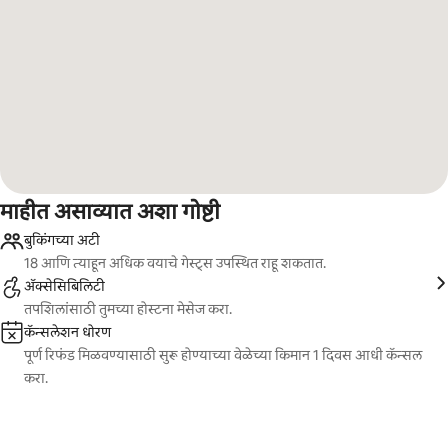
माहीत असाव्यात अशा गोष्टी
बुकिंगच्या अटी
18 आणि त्याहून अधिक वयाचे गेस्ट्स उपस्थित राहू शकतात.
ॲक्सेसिबिलिटी
तपशिलांसाठी तुमच्या होस्टना मेसेज करा.
कॅन्सलेशन धोरण
पूर्ण रिफंड मिळवण्यासाठी सुरू होण्याच्या वेळेच्या किमान 1 दिवस आधी कॅन्सल
करा.