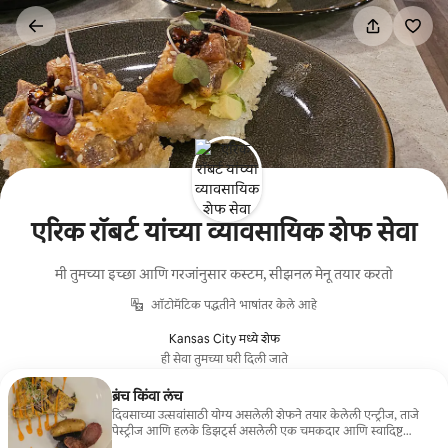
कंटेंटवर
जा
एरिक रॉबर्ट यांच्या व्यावसायिक शेफ सेवा
मी तुमच्या इच्छा आणि गरजांनुसार कस्टम, सीझनल मेनू तयार करतो
ऑटोमॅटिक पद्धतीने भाषांतर केले आहे
Kansas City मध्ये शेफ
ही सेवा तुमच्या घरी दिली जाते
ब्रंच किंवा लंच
दिवसाच्या उत्सवांसाठी योग्य असलेली शेफने तयार केलेली एन्ट्रीज, ताजे
पेस्ट्रीज आणि हलके डिझर्ट्स असलेली एक चमकदार आणि स्वादिष्ट
मध्यान्ह सेवा.