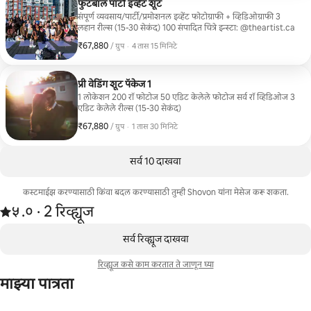
फुटबॉल पार्टी इव्हेंट शूट
संपूर्ण व्यवसाय/पार्टी/प्रमोशनल इव्हेंट फोटोग्राफी + व्हिडिओग्राफी 3
लहान रील्स (15-30 सेकंद) 100 संपादित चित्रे इन्स्टा: @theartist.ca
₹67,880
₹67,880, प्रति ग्रुप
,
/ ग्रुप
·
4 तास 15 मिनिटे
प्री वेडिंग शूट पॅकेज 1
1 लोकेशन 200 रॉ फोटोज 50 एडिट केलेले फोटोज सर्व रॉ व्हिडिओज 3
एडिट केलेले रील्स (15-30 सेकंद)
₹67,880
₹67,880, प्रति ग्रुप
,
/ ग्रुप
·
1 तास 30 मिनिटे
सर्व 10 दाखवा
कस्टमाईझ करण्यासाठी किंवा बदल करण्यासाठी तुम्ही Shovon यांना मेसेज करू शकता.
2 रिव्ह्यूजमधून 5 पैकी ५.० स्टार्स रेटिंग आहे
५.०
·
2 रिव्ह्यूज
,
0 पैकी 0 आयटम्स दाखवत आहेत
सर्व रिव्ह्यूज दाखवा
रिव्ह्यूज कसे काम करतात ते जाणून घ्या
माझ्या पात्रता