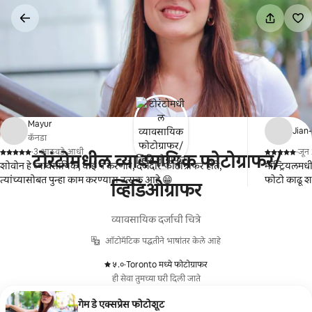
कंटेंटवर
जा
Mayur
Jian
कॅनडा
·
3 आठवडे आधी
·
जून
टोरंटोमधील व्यावसायिक फोटोग्राफर/
,
,
शोवोन हे व्यावसायिक, घाई न करणारे, दर्जेदार फोटोग्राफर होते,
मॉन्ट्रियलमध
त्यांच्यासोबत पुन्हा काम करण्यास उत्सुक आहे 😁
फोटो काढू श
व्हिडिओग्राफर
व्यावसायिक दर्जाची चित्रे
ऑटोमॅटिक पद्धतीने भाषांतर केले आहे
५.०
·
Toronto मध्ये फोटोग्राफर
,
ही सेवा तुमच्या घरी दिली जाते
गेम डे एक्सप्रेस फोटोशूट