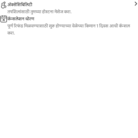
ॲक्सेसिबिलिटी
तपशिलांसाठी तुमच्या होस्टना मेसेज करा.
कॅन्सलेशन धोरण
पूर्ण रिफंड मिळवण्यासाठी सुरू होण्याच्या वेळेच्या किमान 1 दिवस आधी कॅन्सल
करा.