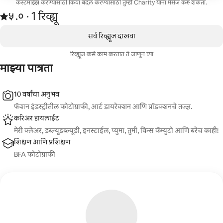
कस्टमाईझ करण्यासाठी किंवा बदल करण्यासाठी तुम्ही Charity यांना मेसेज करू शकता.
किंवा कुटुंबातील सदस्याला घेऊन येऊ शकता!
1 रिव्ह्यूमधून 5 पैकी ५.० स्टार रेटिंग आहे
५.०
·
1 रिव्ह्यू
,
0 पैकी 0 आयटम्स दाखवत आहेत
सर्व रिव्ह्यूज दाखवा
रिव्ह्यूज कसे काम करतात ते जाणून घ्या
माझ्या पात्रता
10 वर्षांचा अनुभव
फॅशन इंडस्ट्रीतील फोटोग्राफी, आर्ट डायरेक्शन आणि प्रॉडक्शनचे तज्ज्ञ.
करिअर हायलाईट
मेरी क्लेअर, डब्ल्यूडब्ल्यूडी, इनस्टाईल, प्युमा, तुमी, विन्स कॅम्युटो आणि बरेच काही!
शिक्षण आणि प्रशिक्षण
BFA फोटोग्राफी