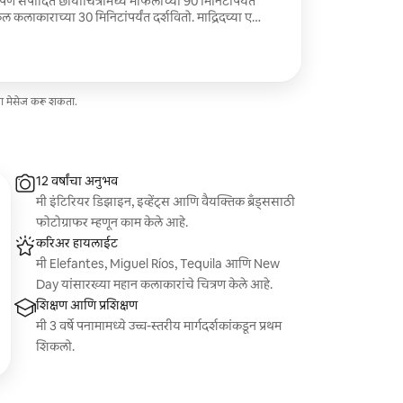
पणे संपादित छायाचित्रांमध्ये मैफिलीच्या 90 मिनिटांपर्यंत
कलाकाराच्या 30 मिनिटांपर्यंत दर्शवितो. माद्रिदच्या ए
वासासाठी स्वतंत्र शुल्क आकारले जाते.
ा मेसेज करू शकता.
12 वर्षांचा अनुभव
मी इंटिरियर डिझाइन, इव्हेंट्स आणि वैयक्तिक ब्रँड्ससाठी
फोटोग्राफर म्हणून काम केले आहे.
करिअर हायलाईट
मी Elefantes, Miguel Ríos, Tequila आणि New
Day यांसारख्या महान कलाकारांचे चित्रण केले आहे.
शिक्षण आणि प्रशिक्षण
मी 3 वर्षे पनामामध्ये उच्च-स्तरीय मार्गदर्शकांकडून प्रथम
शिकलो.