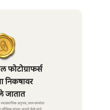
 फोटोग्राफर्स
्या निकषावर
े जातात
ंचा व्यावसायिक अनुभव, उत्तम कामांचा
ा लौकिक यांच्या आधारे केले जाते.