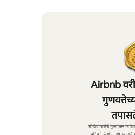
Airbnb वरील
गुणवत्तेच
तपासल
फोटोग्राफर्सचे मूल्यांकन त्या
पोर्टफोलिओ आणि उत्कृष्टतेच