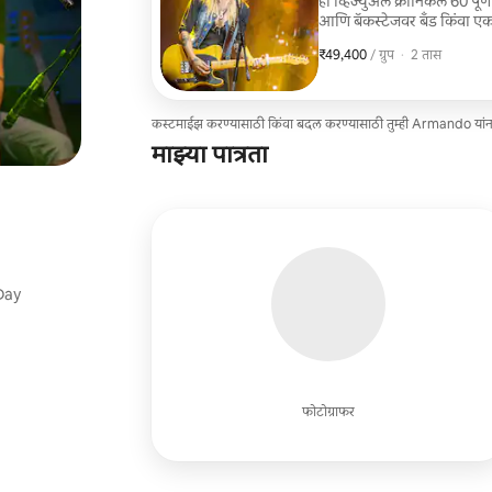
हा व्हिज्युअल क्रॉनिकल 60 पूर्ण
आणि बॅकस्टेजवर बँड किंवा एकल 
झोनमध्ये समाविष्ट नसलेल्या प्र
₹49,400
₹49,400, प्रति ग्रुप
,
/ ग्रुप
·
2 तास
कस्टमाईझ करण्यासाठी किंवा बदल करण्यासाठी तुम्ही Armando यांन
माझ्या पात्रता
Day
फोटोग्राफर