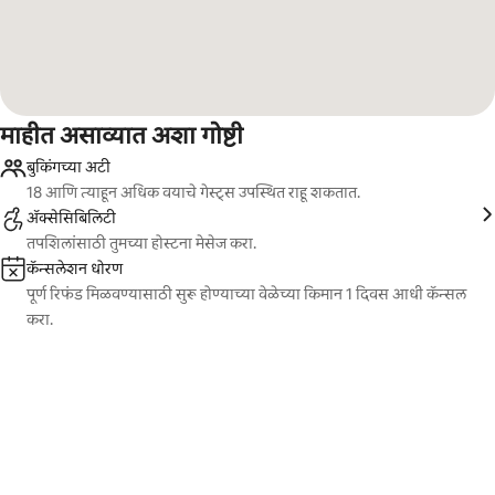
माहीत असाव्यात अशा गोष्टी
बुकिंगच्या अटी
18 आणि त्याहून अधिक वयाचे गेस्ट्स उपस्थित राहू शकतात.
ॲक्सेसिबिलिटी
तपशिलांसाठी तुमच्या होस्टना मेसेज करा.
कॅन्सलेशन धोरण
पूर्ण रिफंड मिळवण्यासाठी सुरू होण्याच्या वेळेच्या किमान 1 दिवस आधी कॅन्सल
करा.