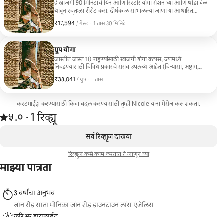
झाल्यासारखे वाटेल.
हे खाजगी 90 मिनिटांचे यिन आणि रिस्टोर योगा सेशन घ्या आणि थोडा वेळ
थांबून स्वतःला रीसेट करा. दीर्घकाळ सांभाळल्या जाणाऱ्या आधारित
पोझेस, सौम्य स्ट्रेचिंग आणि शांत श्वासोच्छवासाद्वारे, तुम्ही खोल तणाव
₹17,594
₹17,594 प्रति गेस्ट
,
/ गेस्ट
·
1 तास 30 मिनिटे
सोडाल, लवचिकता सुधाराल आणि मज्जासंस्थेला शांत कराल. हा सराव
तणाव कमी करण्यासाठी, रिकव्हरीसाठी, चांगल्या झोपेसाठी आणि संपूर्ण
विश्रांतीसाठी परिपूर्ण आहे. सर्व स्तरांसाठी योग्य आणि तुमच्या गरजांनुसार
पूर्णपणे तयार केलेले, ज्यामुळे तुम्हाला विश्रांती, संतुलन आणि नूतनीकरण
ग्रुप योगा
झाल्यासारखे वाटेल.
जास्तीत जास्त 10 पाहुण्यांसाठी खाजगी योगा क्लास, ज्यामध्ये
निवडण्यासाठी विविध प्रकारचे सराव उपलब्ध आहेत (विन्यासा, अष्टांग,
यिन / रिस्टोरेटिव्ह, स्कल्प्ट).
₹38,041
₹38,041, प्रति ग्रुप
,
/ ग्रुप
·
1 तास
कस्टमाईझ करण्यासाठी किंवा बदल करण्यासाठी तुम्ही Nicole यांना मेसेज करू शकता.
1 रिव्ह्यूमधून 5 पैकी ५.० स्टार रेटिंग आहे
५.०
·
1 रिव्ह्यू
,
0 पैकी 0 आयटम्स दाखवत आहेत
सर्व रिव्ह्यूज दाखवा
रिव्ह्यूज कसे काम करतात ते जाणून घ्या
माझ्या पात्रता
3 वर्षांचा अनुभव
जॉन रीड सांता मोनिका जॉन रीड डाउनटाउन लॉस एंजेलिस
करिअर हायलाईट