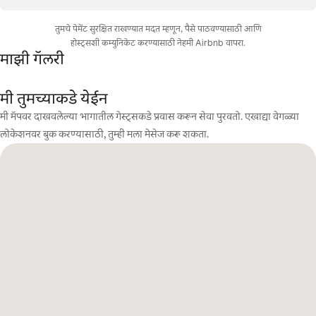
तुमचे पेमेंट सुरक्षित राखण्यात मदत म्हणून, पैसे पाठवण्यासाठी आणि
होस्ट्सशी कम्युनिकेट करण्यासाठी नेहमी Airbnb वापरा.
माझी गॅलरी
मी तुमच्याकडे येईन
मी मॅपवर दाखवलेल्या भागातील गेस्ट्सकडे प्रवास करून सेवा पुरवतो. एखाद्या वेगळ्या
लोकेशनवर बुक करण्यासाठी, तुम्ही मला मेसेज करू शकता.