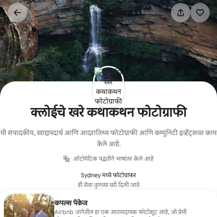
कंटेंटवर
जा
क्लोईचे खरे कथाकथन फोटोग्राफी
मी संपादकीय, खाद्यपदार्थ आणि आदरातिथ्य फोटोग्राफी आणि कम्युनिटी इव्हेंट्सवर काम
केले आहे.
ऑटोमॅटिक पद्धतीने भाषांतर केले आहे
Sydney मध्ये फोटोग्राफर
ही सेवा तुमच्या घरी दिली जाते
कपल्स पॅकेज
Airbnb जागेतील हा एक आरामदायक फोटोशूट आहे, जो प्रेमी