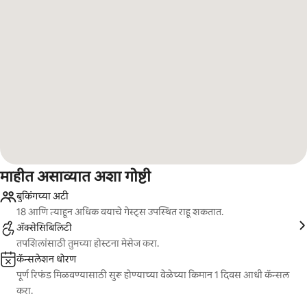
माहीत असाव्यात अशा गोष्टी
बुकिंगच्या अटी
18 आणि त्याहून अधिक वयाचे गेस्ट्स उपस्थित राहू शकतात.
ॲक्सेसिबिलिटी
तपशिलांसाठी तुमच्या होस्टना मेसेज करा.
कॅन्सलेशन धोरण
पूर्ण रिफंड मिळवण्यासाठी सुरू होण्याच्या वेळेच्या किमान 1 दिवस आधी कॅन्सल
करा.