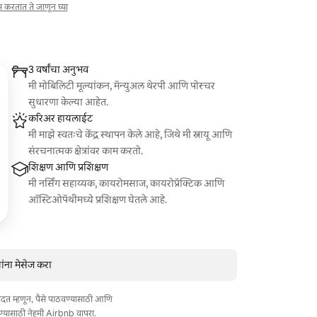
ाम करतात ते जाणून घ्या
3 वर्षांचा अनुभव
मी मोबिलिटी मूल्यांकन, मॅन्युअल थेरपी आणि पोस्चर
सुधारणा केल्या आहेत.
करिअर हायलाईट
मी माझे स्वतःचे केंद्र स्थापन केले आहे, जिथे मी स्नायू आणि
संरचनात्मक क्षेत्रांवर काम करतो.
शिक्षण आणि प्रशिक्षण
मी नर्सिंग सहाय्यक, कायरोमसाज, कायरोप्रॅक्टिक आणि
ऑस्टिओपॅथीमध्ये प्रशिक्षण घेतले आहे.
ंना मेसेज करा
त मदत म्हणून, पैसे पाठवण्यासाठी आणि
ण्यासाठी नेहमी Airbnb वापरा.