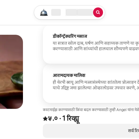
तुमचा सर्च सुरू करा
लोकेशन
चेक इन / चेक आऊट
सेवेचा प्रकार
डीकॉन्ट्रॅक्चरिंग मसाज
या सत्रात खोल दाब, घर्षण आणि सहाय्यक ताणणे या कृत
करण्यासाठी आणि सांध्यांची हालचाल सौम्यपणे वाढवण्
आरामदायक मालिश
ही थेरपी स्नायू आणि मज्जासंस्थेच्या शांततेला प्रोत्साहन दे
याचे उद्दिष्ट जमा झालेल्या ओव्हरलोडवर उपचार करणे
आणि सामान्य विश्रांतीला प्रोत्साहन देणे हे आहे.
कस्टमाईझ करण्यासाठी किंवा बदल करण्यासाठी तुम्ही Angel यांना मे
1 रिव्ह्यूमधून 5 पैकी ५.० स्टार रेटिंग आहे
५.०
·
1 रिव्ह्यू
,
0 पैकी 0 आयटम्स दाखवत आहेत
सर्व रि