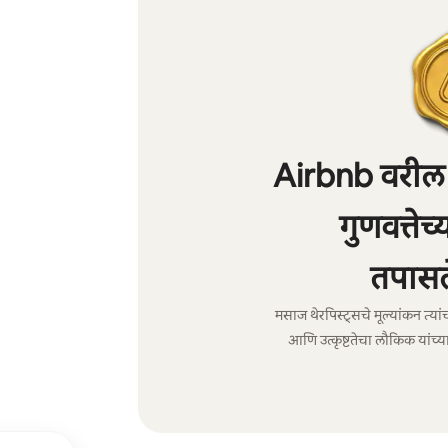
Airbnb वरील 
गुणवत्तेच
तपासल
मसाज थेरपिस्ट्सचे मूल्यांकन त्या
आणि उत्कृष्टतेचा लौकिक यांच्या