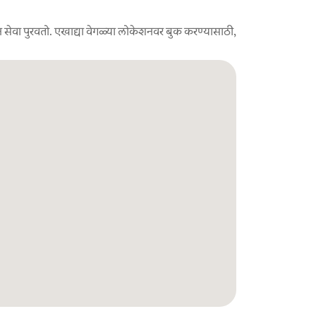
 सेवा पुरवतो. एखाद्या वेगळ्या लोकेशनवर बुक करण्यासाठी,