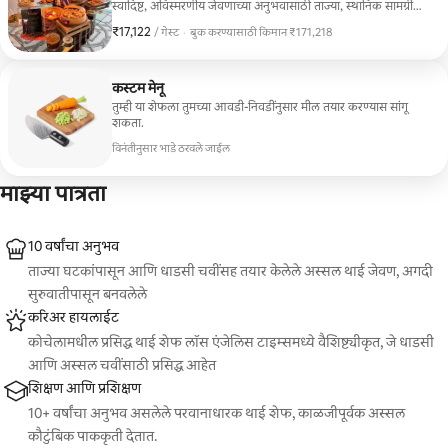
स्वादिष्ट, अविस्मरणीय जेवणाच्या अनुभवासाठी ताज्या, स्थानिक सामग्रीचा
वापर करून तयार केले जाते
₹17,122
₹17,122 प्रति गेस्ट
/ गेस्ट
·
बुक करण्यासाठी किमान ₹171,218
बुक करण्यासाठी किमान ₹171,218
कस्टम मेनू
तुम्ही या शेफला तुमच्या आवडी-निवडींनुसार मील तयार करण्यास सांगू
शकता.
विनंतीनुसार भाडे ठरवले जाईल
माझ्या पात्रता
10 वर्षांचा अनुभव
ताज्या घटकांपासून आणि धाडसी चवींसह तयार केलेले अस्सल थाई जेवण, अगदी
सुरुवातीपासून बनवलेले
करिअर हायलाईट
कोचेलामधील प्रसिद्ध थाई शेफ लॉस एंजेलिस टाइम्समध्ये वैशिष्ट्यीकृत, जे धाडसी
आणि अस्सल चवींसाठी प्रसिद्ध आहेत
शिक्षण आणि प्रशिक्षण
10+ वर्षांचा अनुभव असलेले परवानाधारक थाई शेफ, काळजीपूर्वक अस्सल
कौटुंबिक पाककृती देतात.