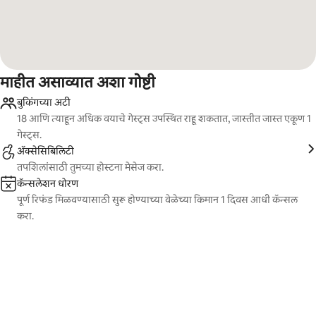
माहीत असाव्यात अशा गोष्टी
बुकिंगच्या अटी
18 आणि त्याहून अधिक वयाचे गेस्ट्स उपस्थित राहू शकतात, जास्तीत जास्त एकूण 1
गेस्ट्स.
ॲक्सेसिबिलिटी
तपशिलांसाठी तुमच्या होस्टना मेसेज करा.
कॅन्सलेशन धोरण
पूर्ण रिफंड मिळवण्यासाठी सुरू होण्याच्या वेळेच्या किमान 1 दिवस आधी कॅन्सल
करा.