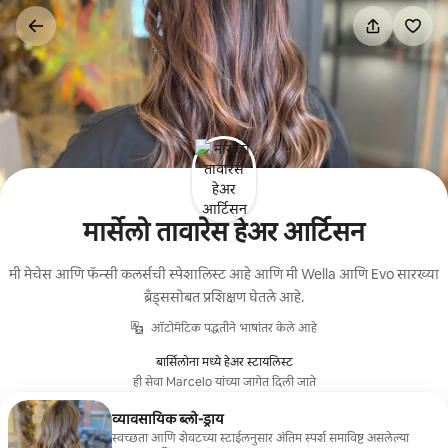
कंटेंटवर
जा
मार्सेलो तावारेस हेअर आर्टिसन
मी मेचेस आणि फॅन्सी कलर्सची स्पेशालिस्ट आहे आणि मी Wella आणि Evo सारख्या
ब्रँड्ससोबत प्रशिक्षण घेतले आहे.
ऑटोमॅटिक पद्धतीने भाषांतर केले आहे
बार्सिलोना मध्ये हेअर स्टायलिस्ट
ही सेवा Marcelo यांच्या जागेत दिली जाते
व्यावसायिक ब्लो-ड्राय
स्वच्छता आणि शेवटच्या स्टाईलनुसार अंतिम स्पर्श समाविष्ट असलेल्या