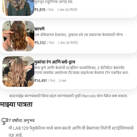
मूलभूत ट्यूनिंगचा आनंद घ्या.
₹5,819
₹5,819 प्रति गेस्ट
,
/ गेस्ट
·
1 तास 30 मिनिटे
कापणे
एक प्रोफेशनल हेअरकट, तुम्हाला हवे त्या प्रकारच्या केसांसाठी योग्य
₹9,332
₹9,332 प्रति गेस्ट
,
/ गेस्ट
·
1 तास 30 मिनिटे
मुळांचा रंग आणि ब्लो-ड्राय
केस धुणे आणि केसांची स्टाईलिंग याव्यतिरिक्त, 2 सेंटीमीटर बेसपर्यंत
रंगाचा समावेश असलेल्या रीटचसह वाढलेल्या केसांचा टोन एकत्रित करा.
₹14,491
₹14,491 प्रति गेस्ट
,
/ गेस्ट
·
2 तास
कस्टमाईझ करण्यासाठी किंवा बदल करण्यासाठी तुम्ही Marcelo यांना मेसेज करू शकता.
माझ्या पात्रता
7 वर्षांचा अनुभव
मी LAB 129 पेलुकेरिया मध्ये काम करतो आणि मी केसांच्या निरोगी स्टाईलिंगमध्ये
तज्ञ आहे.