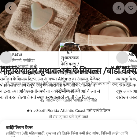
कंटेंटवर
जा
Katya
Albe
मियामी, फ्लोरिडा
Alexa
·
2 आठवडे आधी
·
फेब्
पॅट्रिशियाद्वारे सुधारात्मक फेसियल्स /बॉडी वॅक्स
,
,
पॅट्रिशियाने माझ्या आईला आणि मला आम्ही आतापर्यंत घेतलेला
मला असा एक 
सर्वोत्तम फेशियल दिला. त्या आमच्या Airbnb वर आल्या, वेळेवर
व्यावसायिक, 
मी तुमच्या गरजांवर लक्ष केंद्रित करून स्किनकेअर आणि मेकअपसाठी एक प्रमाणित
पोहोचल्या आणि संपूर्ण अनुभव आरामदायक आणि आलिशान
आरामदायक वाट
दृष्टीकोन आणते.
वाटला. त्या अविश्वसनीयपणे जाणकार, सौम्य होत्या आणि त्या जे
खूप उजळ आणि 
काही करत होत्या ते सर्व स्पष्ट करण्यासाठी त्यांनी वेळ दिला.
खरोखर काळज
ऑटोमॅटिक पद्धतीने भाषांतर केले आहे
त्यानंतर आमची त्वचा छान दिसत होती आणि छान वाटत होती.
खात्री करण्य
त्याव्यतिरिक्त, तिचे व्यक्तिमत्त्व इतके उबदार आणि प्रामाणिक आहे
मी नक्की पर
५.०
·
South Florida Atlantic Coast मध्ये एस्थेटिशियन
,
की ती आल्यापासून आम्हाला आरामदायक वाटले. मी नक्कीच
ही सेवा तुमच्या घरी दिली जाते
त्यांना पुन्हा बुक करेन आणि अपवादात्मक फेशियल अनुभव शोधत
ब्राझिलियन वॅक्स
असलेल्या कोणालाही त्यांची शिफारस करेन.
ब्राझिलियन (व्ही) महिलांसाठी. तुम्हाला हवे तितके किंवा कमी फ्रंट ऑफ. बिकिनी लाईन आणि