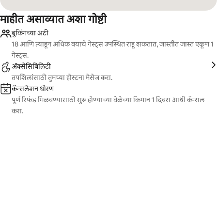
माहीत असाव्यात अशा गोष्टी
बुकिंगच्या अटी
18 आणि त्याहून अधिक वयाचे गेस्ट्स उपस्थित राहू शकतात, जास्तीत जास्त एकूण 1
गेस्ट्स.
ॲक्सेसिबिलिटी
तपशिलांसाठी तुमच्या होस्टना मेसेज करा.
कॅन्सलेशन धोरण
पूर्ण रिफंड मिळवण्यासाठी सुरू होण्याच्या वेळेच्या किमान 1 दिवस आधी कॅन्सल
करा.