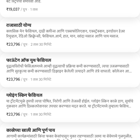
बट स्ट्रिपचा समावेश आहे.
₹19,037
₹19,037, प्रति ग्रुप
,
/ ग्रुप
·
1 तास
राजासाठी योग्य
क्लासिक मॅन फेशियल, दाढी क्लीन्स आणि एक्सफोलिएशन, एक्स्ट्रॅक्शन, इनग्रोवन हेअर
रिमूव्हल, रेडिओ फ्रिक्वेन्सी, फेशियल.आर्म, हात, मान, खांदा मसाज आणि पाय मसाज.
₹23,796
₹23,796, प्रति ग्रुप
,
/ ग्रुप
·
2 तास 30 मिनिटे
फाऊंटेन ऑफ युथ फेशियल
वृद्धत्वविरोधी फेसिअलमध्ये आम्ही वृद्धत्वाची प्रक्रिया कमी करण्यासाठी, त्वचा उजळण्यासाठी
आणि सुरकुत्या कमी करण्यासाठी डिझाइन केलेली उत्पादने आणि तंत्रे वापरतो. कोलेजन आणि
व्हिटॅमिन सी सीरमला प्रोत्साहन देण्यासाठी लाईट थेरपी केली जाते ज्यामुळे तुमची त्वचा उजळते.
₹23,796
₹23,796, प्रति ग्रुप
,
/ ग्रुप
·
1 तास 30 मिनिटे
कन्सल्टेशन, क्लीन्स, एक्सफोलिएट, अँटी एजिंग मास्क, टोनर, व्हिटॅमिन सी सीरम,
मॉइश्चरायझर, सनस्क्रीन आणि लाइट थेरपी. उत्पादन.
ग्लोइंग स्किन फेशियल
या ट्रीटमेंटमुळे तुमची त्वचा पोषित, निरोगी आणि तेजस्वी होईल. ग्लोइंग स्किन काळे डाग, सूर्याचे
नुकसान आणि डिस्कलरेशनवर उपचार करण्यात मदत करते. या ट्रीटमेंटमध्ये तुम्हाला फेशियल
क्लीन्झिंग, स्टीम, एक्स्ट्रॅक्शन्स, टोनर, ब्राइटनिंग मास्क, ब्राइटनिंग सीरम, मॉइश्चरायझर,
₹23,796
₹23,796, प्रति ग्रुप
,
/ ग्रुप
·
1 तास 30 मिनिटे
सनस्क्रीन आणि चेहरा, खांदे आणि हातांची मसाज मिळते.
काखेच्या खाली आणि पूर्ण पाय
आगामी कार्यक्रमांसाठी किंवा फक्त केसांपासून मुक्त राहण्यासाठी उत्तम! या सेवेमध्ये गुळगुळीत,