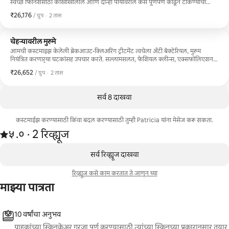
स्वच्छ फिनिशसाठी काखांखालील आणि दोन्ही पायांवरील केस पूर्णपणे काढून टाकण्याचा
समावेश आहे.
₹26,176
₹26,176, प्रति ग्रुप
,
/ ग्रुप
·
2 तास
चेहऱ्यावरील मुरुमे
आमची कस्टमाइझ केलेली ब्रेकआउट-क्लिअरिंग ट्रीटमेंट त्वचेला अँटी बॅक्टेरियल, मुरुम
नियंत्रित करणार्‍या घटकांसह उपचार करते. सल्लामसलत, फेशियल क्लीन्स, एक्सफोलिएशन,
डिटॉक्स मास्क, एक्सट्रॅक्शन्स, टोनर, मॉइश्चरायझर, लाइट थेरपी आणि सनस्क्रीन. मान, खांदे,
₹26,652
₹26,652, प्रति ग्रुप
,
/ ग्रुप
·
2 तास
हात आणि हातांची आरामदायक मसाज.
सर्व 8 दाखवा
कस्टमाईझ करण्यासाठी किंवा बदल करण्यासाठी तुम्ही Patricia यांना मेसेज करू शकता.
2 रिव्ह्यूजमधून 5 पैकी ५.० स्टार्स रेटिंग आहे
५.०
·
2 रिव्ह्यूज
,
0 पैकी 0 आयटम्स दाखवत आहेत
सर्व रिव्ह्यूज दाखवा
रिव्ह्यूज कसे काम करतात ते जाणून घ्या
माझ्या पात्रता
10 वर्षांचा अनुभव
ग्राहकांच्या स्किनकेअर गरजा पूर्ण करण्यासाठी त्यांच्या स्किनच्या प्रकारानुसार तयार