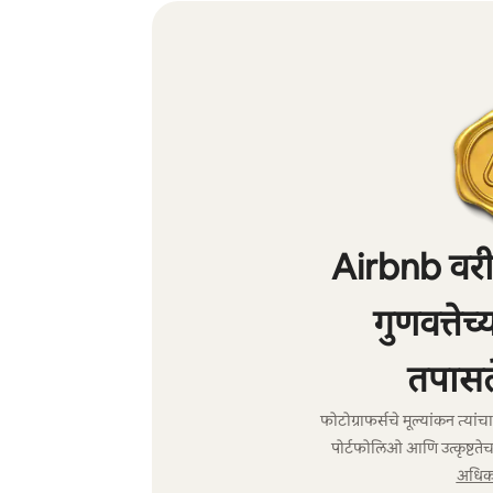
Airbnb वरील
गुणवत्तेच
तपासल
फोटोग्राफर्सचे मूल्यांकन त्या
पोर्टफोलिओ आणि उत्कृष्टतेच
अधिक 