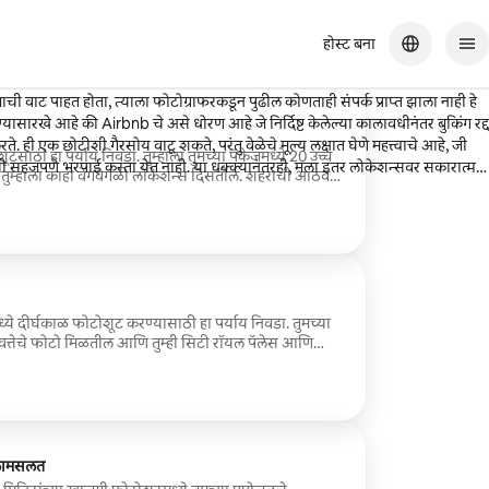
होस्ट बना
ेले आणि मला कृतज्ञता व्यक्त करणारा एक ऑटोमॅटिक मेसेज मिळाला. मात्र, हा
रमाची वाट पाहत होता, त्याला फोटोग्राफरकडून पुढील कोणताही संपर्क प्राप्त झाला नाही हे
ण्यासारखे आहे की Airbnb चे असे धोरण आहे जे निर्दिष्ट केलेल्या कालावधीनंतर बुकिंग रद्द
े. ही एक छोटीशी गैरसोय वाटू शकते, परंतु वेळेचे मूल्य लक्षात घेणे महत्त्वाचे आहे, जी
ाठी हा पर्याय निवडा. तुम्हाला तुमच्या पॅकेजमध्ये 20 उच्च
 सहजपणे भरपाई करता येत नाही. या धक्क्यानंतरही, मला इतर लोकेशन्सवर सकारात्मक
 तुम्हाला काही वेगवेगळी लोकेशन्स दिसतील. शहराची आठवण
मध्ये निवासस्थाने बुक करताना सावधगिरी बाळगण्याचा जोरदार सल्ला देतो, कारण मला
ा आहे जिथे फोटोग्राफरने माझ्या चौकशीला प्रतिसाद दिला नाही किंवा Airbnb ने
्ये दीर्घकाळ फोटोशूट करण्यासाठी हा पर्याय निवडा. तुमच्या
गुणवत्तेचे फोटो मिळतील आणि तुम्ही सिटी रॉयल पॅलेस आणि
सना भेट द्याल. दोन्ही ठिकाणी उत्कृष्ट फोटो काढता येतात.
्लामसलत