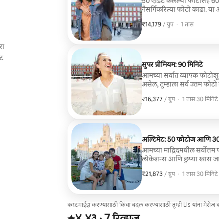
50 एडिट केलेल्या फोटोंसह 60 
नैसर्गिकरित्या फोटो काढा. या अ
सल्ल्यासह सल्लामसलत, “होकार” 
₹14,179
₹14,179, प्रति ग्रुप
,
/ ग्रुप
·
1 तास
आरामदायी सेशन यांचा समावे
रा
्ट
सुपर प्रीमियम: 90 मिनिटे
आमच्या सर्वात व्यापक फोटोशू
असेल, तुम्हाला सर्व उत्तम फो
फोटो समाविष्ट असतील.
₹16,377
₹16,377, प्रति ग्रुप
,
/ ग्रुप
·
1 तास 30 मिनिटे
अल्टिमेट: 50 फोटोज आणि 30 
आमच्या माद्रिदमधील सर्वोत्तम
लोकेशन्स आणि छुप्या खास जाग
त्यात पर्यायी पोशाख बदलण्यासा
₹21,873
₹21,873, प्रति ग्रुप
,
/ ग्रुप
·
1 तास 30 मिनिटे
तसेच 30-सेकंदांचा सिनेमॅटिक
अनुभव कॅप्चर करण्यासाठी परिप
कस्टमाईझ करण्यासाठी किंवा बदल करण्यासाठी तुम्ही Lis यांना मेसेज
7 रिव्ह्यूजमधून 5 पैकी ४.४३ स्टार्स रेटिंग आहे
४.४३
·
7 रिव्ह्यूज