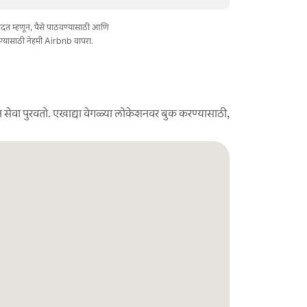
त मदत म्हणून, पैसे पाठवण्यासाठी आणि
ण्यासाठी नेहमी Airbnb वापरा.
 सेवा पुरवतो. एखाद्या वेगळ्या लोकेशनवर बुक करण्यासाठी,