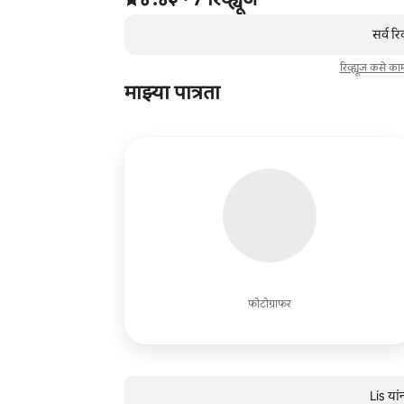
,
0 पैकी 0 आयटम्स दाखवत आहेत
सर्व रि
रिव्ह्यूज कसे क
माझ्या पात्रता
फोटोग्राफर
Lis यां