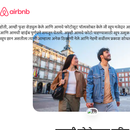
कंटेंटवर
Paulina
जा
Calgary, कॅनडा
·
3 आठवडे आधी
,
आम्ही शुक्रवारी आमचा फोटोग्राफर बुक केला होता पण माझ्या मुलाची तब्येत बरी नव
होती, आम्ही पुन्हा शेड्युल केले आणि आमचे फोटोशूट पॉलासोबत केले जी खूप मजेदार आ
आणि आमची व्हाईब पूर्णपणे समजून घेतली. आम्ही आमचे फोटो पाहण्यासाठी खूप उत्सुक
खूप छान असतील! त्यांनी आम्हाला अनेक ठिकाणी नेले आणि नेहमी सर्वोत्तम प्रकाश शोधला