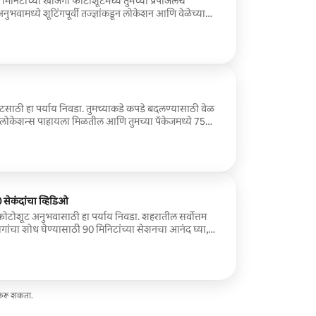
मिनिटांच्या खाजगी फोटोशूटमध्ये तुमच्या प्रपोजलचे
नुभवामध्ये शूटिंगपूर्वी तज्ज्ञांकडून लोकेशन आणि वेळेच्या
देण्याच्या क्षणाचे सूक्ष्म कव्हरेज आणि जोडप्याचे
श आहे.
टसाठी हा पर्याय निवडा. तुमच्याकडे कपडे बदलण्यासाठी वेळ
टो लोकेशन्स पाहायला मिळतील आणि तुमच्या पॅकेजमध्ये 75
सेकंदांचा व्हिडिओ
 फोटोशूट अनुभवासाठी हा पर्याय निवडा. शहरातील सर्वोत्तम
ांचा शोध घेण्यासाठी 90 मिनिटांच्या सेशनचा आनंद घ्या,
ठीही वेळ आहे. तुम्हाला 50 उच्च-गुणवत्तेचे संपादित फोटो
 व्हिडिओ रील मिळेल जो डायनॅमिक, अविस्मरणीय माद्रिद
ूर्ण आहे.
 करू शकता.