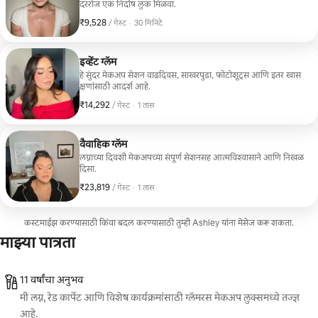
दररोज एक निर्दोष लुक मिळवा.
₹9,528
₹9,528 प्रति गेस्ट
,
/ गेस्ट
·
30 मिनिटे
इव्हेंट ग्लॅम
हे सुंदर मेकअप सेशन वाढदिवस, साखरपुडा, फोटोशूट्स आणि इतर खास
क्षणांसाठी आदर्श आहे.
₹14,292
₹14,292 प्रति गेस्ट
,
/ गेस्ट
·
1 तास
वैवाहिक ग्लॅम
लग्नाच्या दिवशी मेकअपच्या संपूर्ण सेशनसह आत्मविश्वासाने आणि निखळ
दिसा.
₹23,819
₹23,819 प्रति गेस्ट
,
/ गेस्ट
·
1 तास
कस्टमाईझ करण्यासाठी किंवा बदल करण्यासाठी तुम्ही Ashley यांना मेसेज करू शकता.
माझ्या पात्रता
11 वर्षांचा अनुभव
मी लग्न, रेड कार्पेट आणि विशेष कार्यक्रमांसाठी ग्लॅमरस मेकअप लुक्समध्ये तज्ज्ञ
आहे.