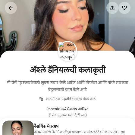
कंटेंटवर
जा
ॲश्ले डॅनियलची कलाकृती
मी ग्रॅमी पुरस्कारांसाठी लूक्स तयार केले आहेत आणि सेफोरा आणि मॉर्फ सारख्या
ब्रँड्ससाठी काम केले आहे
ऑटोमॅटिक पद्धतीने भाषांतर केले आहे
Phoenix मध्ये मेकअप आर्टिस्ट
ही सेवा तुमच्या घरी दिली जाते
नैसर्गिक मेकअप
फीचर्स आणि नैसर्गिक सौंदर्य वाढवणाऱ्या अंडरस्टेटेड मेकअप सेशनसह