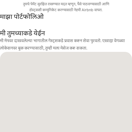
तुमचे पेमेंट सुरक्षित राखण्यात मदत म्हणून, पैसे पाठवण्यासाठी आणि
होस्ट्सशी कम्युनिकेट करण्यासाठी नेहमी Airbnb वापरा.
माझा पोर्टफोलिओ
मी तुमच्याकडे येईन
मी मॅपवर दाखवलेल्या भागातील गेस्ट्सकडे प्रवास करून सेवा पुरवतो. एखाद्या वेगळ्या
लोकेशनवर बुक करण्यासाठी, तुम्ही मला मेसेज करू शकता.