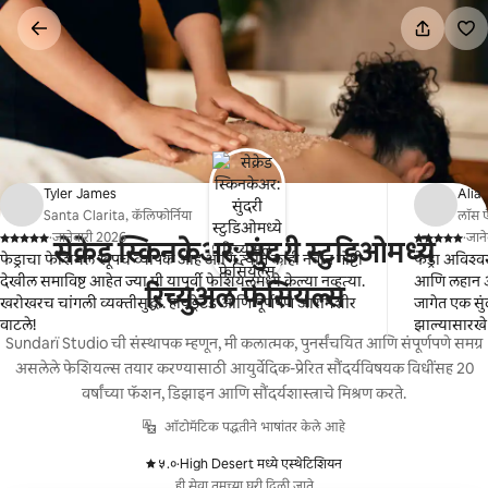
कंटेंटवर
जा
Tyler James
Alia
Santa Clarita, कॅलिफोर्निया
लॉस ए
·
जानेवारी 2026
·
जान
सेक्रेड स्किनकेअर: सुंदरी स्टुडिओमध्ये
,
,
फेड्राचा फेशियल खूपच व्यापक आहे आणि त्यात काही नवीन गोष्टी
फेड्रा अविश
देखील समाविष्ट आहेत ज्या मी यापूर्वी फेशियलमध्ये केल्या नव्हत्या.
आणि लहान ऑ
रिच्युअल फेसियल्स
खरोखरच चांगली व्यक्तीसुद्धा. हायड्रेटेड आणि पूर्णपणे आरामशीर
जागेत एक सु
वाटले!
झाल्यासारखे
Sundarï Studio ची संस्थापक म्हणून, मी कलात्मक, पुनर्संचयित आणि संपूर्णपणे समग्र
असलेले फेशियल्स तयार करण्यासाठी आयुर्वेदिक-प्रेरित सौंदर्यविषयक विधींसह 20
वर्षांच्या फॅशन, डिझाइन आणि सौंदर्यशास्त्राचे मिश्रण करते.
ऑटोमॅटिक पद्धतीने भाषांतर केले आहे
५.०
·
High Desert मध्ये एस्थेटिशियन
,
ही सेवा तुमच्या घरी दिली जाते