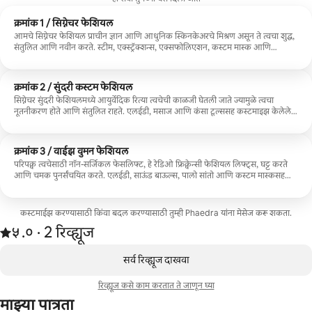
क्रमांक 1 / सिग्नेचर फेशियल
आमचे सिग्नेचर फेशियल प्राचीन ज्ञान आणि आधुनिक स्किनकेअरचे मिश्रण असून ते त्वचा शुद्ध,
संतुलित आणि नवीन करते. स्टीम, एक्स्ट्रॅक्शन्स, एक्सफोलिएशन, कस्टम मास्क आणि
आयुर्वेदिक कंसा वँड मसाजमुळे तुमच्या त्वचेची चमक पुन्हा परत येते. कृपया लक्षात घ्या: ऑफ-
साईट सेवांमध्ये अंतरानुसार $50-75 चे प्रवास शुल्क आणि स्टॅंडर्ड मायलेज समाविष्ट आहे.
बुकिंगपूर्वी प्रवास शुल्क कन्फर्म केले जाते.
क्रमांक 2 / सुंदरी कस्टम फेशियल
सिग्नेचर सुंदरी फेशियलमध्ये आयुर्वेदिक रित्या त्वचेची काळजी घेतली जाते ज्यामुळे त्वचा
नूतनीकरण होते आणि संतुलित राहते. एलईडी, मसाज आणि कंसा टूल्ससह कस्टमाइझ केलेले,
ते मज्जासंस्था शांत करताना चमक पुनर्संचयित करते. साऊंड बाऊल्स, तेले आणि पालो सांतो या
संवेदनांच्या प्रवासाला पूर्ण करतात, ज्यामुळे तुम्ही तेजस्वी आणि शांत होता. कृपया लक्षात घ्या:
ऑफ-साईट सेवांमध्ये अंतरानुसार $50-75 चे प्रवास शुल्क आणि स्टॅंडर्ड मायलेज समाविष्ट आहे.
क्रमांक 3 / वाईझ वुमन फेशियल
बुकिंगपूर्वी प्रवास शुल्क कन्फर्म केले जाते.
परिपक्व त्वचेसाठी नॉन-सर्जिकल फेसलिफ्ट, हे रेडिओ फ्रिक्वेन्सी फेशियल लिफ्ट्स, घट्ट करते
आणि चमक पुनर्संचयित करते. एलईडी, साऊंड बाऊल्स, पालो सांतो आणि कस्टम मास्कसह
वर्धित, ते मन आणि आत्म्याचे संतुलन साधताना कोलेजनला उत्तेजित करते—त्वचा तेजस्वी,
तरुण आणि खोलवर नूतनीकरण करते. कृपया लक्षात घ्या: ऑफ-साईट सेवांमध्ये अंतरानुसार
$50-75 चे प्रवास शुल्क आणि स्टॅंडर्ड मायलेज समाविष्ट आहे. बुकिंगपूर्वी प्रवास शुल्क कन्फर्म
कस्टमाईझ करण्यासाठी किंवा बदल करण्यासाठी तुम्ही Phaedra यांना मेसेज करू शकता.
केले जाते.
2 रिव्ह्यूजमधून 5 पैकी ५.० स्टार्स रेटिंग आहे
५.०
·
2 रिव्ह्यूज
,
0 पैकी 0 आयटम्स दाखवत आहेत
सर्व रिव्ह्यूज दाखवा
रिव्ह्यूज कसे काम करतात ते जाणून घ्या
माझ्या पात्रता