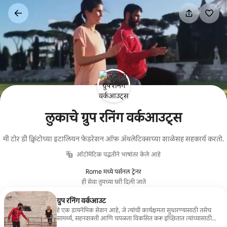
कंटेंटवर
जा
लुकाचे ग्रुप रनिंग वर्कआउट्स
मी टोर डी क्विंटोच्या इटालियन फेडरेशन ऑफ अ‍ॅथलेटिक्सच्या शाळेसह सहकार्य करतो.
ऑटोमॅटिक पद्धतीने भाषांतर केले आहे
Rome मध्ये पर्सनल ट्रेनर
ही सेवा तुमच्या घरी दिली जाते
ग्रुप रनिंग वर्कआउट
हे एक डायनॅमिक सेशन आहे, जे त्यांची कार्यक्षमता सुधारण्यासाठी तसेच
सामर्थ्य, सहनशक्ती आणि चपळता विकसित करू इच्छितात त्यांच्यासाठी
डिझाइन केलेले आहे. या पर्यायामध्ये धावण्याच्या तंत्रात सुधारणा