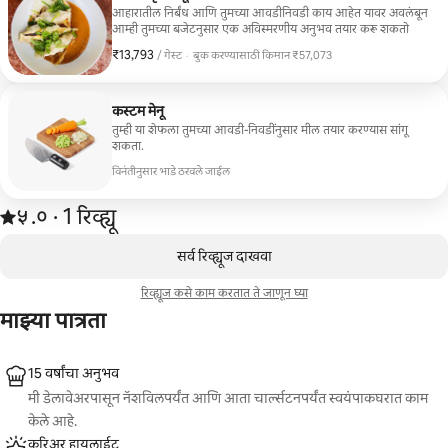
आहारातील निर्बंध आणि तुमच्या आवडीनिवडी काय आहेत यावर अवलंबून
आम्ही तुमच्या बजेटनुसार एक अविस्मरणीय अनुभव तयार करू शकतो
₹13,793
₹13,793 प्रति गेस्ट
/ गेस्ट
·
बुक करण्यासाठी किमान ₹57,073
बुक करण्यासाठी किमान ₹57,073
कस्टम मेनू
तुम्ही या शेफला तुमच्या आवडी-निवडींनुसार मील तयार करण्यास सांगू
शकता.
विनंतीनुसार भाडे ठरवले जाईल
1 रिव्ह्यूमधून 5 पैकी ५.० स्टार रेटिंग आहे
५.०
·
1 रिव्ह्यू
,
0 पैकी 0 आयटम्स दाखवत आहेत
सर्व रिव्ह्यूज दाखवा
रिव्ह्यूज कसे काम करतात ते जाणून घ्या
माझ्या पात्रता
15 वर्षांचा अनुभव
मी डेलावेअरपासून नॅशविलपर्यंत आणि आता चार्ल्सटनपर्यंत स्वयंपाकघरात काम
केले आहे.
करिअर हायलाईट