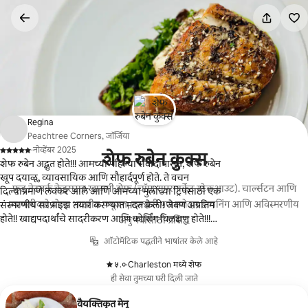
कंटेंटवर
जा
Regina
Peachtree Corners, जॉर्जिया
·
नोव्हेंबर 2025
शेफ रुबेन कुक्स
,
शेफ रुबेन अद्भुत होते!!! आमच्या पहिल्या संवादापासून, शेफ रुबेन
खूप दयाळू, व्यावसायिक आणि सौहार्दपूर्ण होते. ते वचन
फूड नेटवर्क क्रेड्ससह खाजगी शेफ (चॉप्ट, सुपरमार्केट स्टेकआउट). चार्ल्सटन आणि
दिल्याप्रमाणे लवकर आले आणि आमच्या मुलींच्या ट्रिपसाठी एक
त्यापलीकडे बोल्ड भारतीय फ्यूजन, लक्झरी पण मजेदार डायनिंग आणि अविस्मरणीय
संस्मरणीय सरप्राइझ तयार करण्यात मदत केली! जेवण अप्रतिम
होते!! खाद्यपदार्थांचे सादरीकरण आणि कोर्सिंग विलक्षण होते!!!
अनुभवांसाठी प्रसिद्ध
त्यानंतर त्यांनी स्वच्छताही केली. पुढच्या वेळी मी चार्ल्सटनमध्ये
ऑटोमॅटिक पद्धतीने भाषांतर केले आहे
असेन तेव्हा मी नक्कीच शेफ रुबेनच्या सेवा वापरेन!!
५.०
·
Charleston मध्ये शेफ
,
ही सेवा तुमच्या घरी दिली जाते
वैयक्तिकृत मेनू