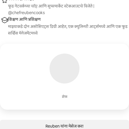
फूड नेटवर्कच्या चॉप्ट आणि सुपरमार्केट स्टेकआउटचे विजेते |
@chefreubencooks
शिक्षण आणि प्रशिक्षण
माझ्याकडे दोन असोसिएट्स डिग्री आहेत, एक क्युलिनरी आर्ट्समध्ये आणि एक फूड
सर्व्हिस मॅनेजमेंटमध्ये
शेफ
Reuben यांना मेसेज करा