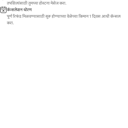
तपशिलांसाठी तुमच्या होस्टना मेसेज करा.
कॅन्सलेशन धोरण
पूर्ण रिफंड मिळवण्यासाठी सुरू होण्याच्या वेळेच्या किमान 1 दिवस आधी कॅन्सल
करा.