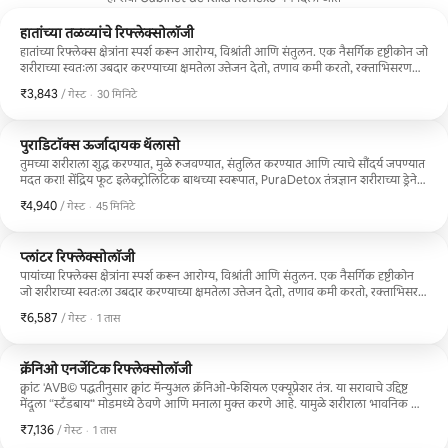
हातांच्या तळव्यांचे रिफ्लेक्सोलॉजी
हातांच्या रिफ्लेक्स क्षेत्रांना स्पर्श करून आरोग्य, विश्रांती आणि संतुलन. एक नैसर्गिक दृष्टीकोन जो
शरीराच्या स्वतःला उबदार करण्याच्या क्षमतेला उत्तेजन देतो, तणाव कमी करतो, रक्ताभिसरण
सुधारतो आणि मनाला शांत करण्यास मदत करतो. 30 मिनिटांचे सेशन.
₹3,843
₹3,843 प्रति गेस्ट
,
/ गेस्ट
·
30 मिनिटे
पुराडिटॉक्स ऊर्जादायक थॅलासो
तुमच्या शरीराला शुद्ध करण्यात, मुळे रुजवण्यात, संतुलित करण्यात आणि त्याचे सौंदर्य जपण्यात
मदत करा! सेंद्रिय फूट इलेक्ट्रोलिटिक बाथच्या स्वरूपात, PuraDetox तंत्रज्ञान शरीराच्या ड्रेनेज
आणि डिटॉक्सिफिकेशनला प्रोत्साहन देण्यासाठी तसेच त्याच्या ऑक्सिजनेशन आणि सेल
₹4,940
₹4,940 प्रति गेस्ट
,
/ गेस्ट
·
45 मिनिटे
रिजेनरेशनला प्रोत्साहन देण्यासाठी निसर्गाच्या उपचारात्मक शक्तींवर अवलंबून आहे. 45
मिनिटांचे सत्र.
प्लांटर रिफ्लेक्सोलॉजी
पायांच्या रिफ्लेक्स क्षेत्रांना स्पर्श करून आरोग्य, विश्रांती आणि संतुलन. एक नैसर्गिक दृष्टीकोन
जो शरीराच्या स्वतःला उबदार करण्याच्या क्षमतेला उत्तेजन देतो, तणाव कमी करतो, रक्ताभिसरण
सुधारतो आणि मनाला शांत करण्यास मदत करतो. 60 मिनिटांचे सत्र.
₹6,587
₹6,587 प्रति गेस्ट
,
/ गेस्ट
·
1 तास
क्रॅनिओ एनर्जेटिक रिफ्लेक्सोलॉजी
क्वांट 'AVB© पद्धतीनुसार क्वांट मॅन्युअल क्रॅनिओ-फेशियल एक्यूप्रेशर तंत्र. या सरावाचे उद्दिष्ट
मेंदूला “स्टँडबाय” मोडमध्ये ठेवणे आणि मनाला मुक्त करणे आहे. यामुळे शरीराला भावनिक डाग
विरघळवण्याची आणि विस्कळीत करण्याची परवानगी मिळते, जेणेकरून त्याच्या जीवनावर
₹7,136
₹7,136 प्रति गेस्ट
,
/ गेस्ट
·
1 तास
नियंत्रण मिळवता येईल आणि स्वतःला "कृती" मोडमध्ये ठेवता येईल. 60 मिनिटांचे सत्र.