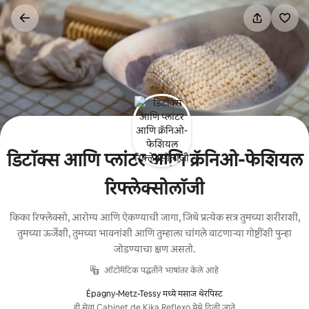
कंटेंटवर
जा
डिटॉक्स आणि प्लांटर आणि क्रॅनिओ-फेशियल
रिफ्लेक्सोलॉजी
किका रिफ्लेक्सो, आरोग्य आणि ऐकण्याची जागा, जिथे प्रत्येक सत्र तुमच्या शरीराशी,
तुमच्या ऊर्जेशी, तुमच्या भावनांशी आणि तुम्हाला चांगले वाटणाऱ्या गोष्टींशी पुन्हा
जोडण्याचा क्षण असतो.
ऑटोमॅटिक पद्धतीने भाषांतर केले आहे
Épagny-Metz-Tessy मध्ये मसाज थेरपिस्ट
ही सेवा Cabinet de Kika Reflexo येथे दिली जाते