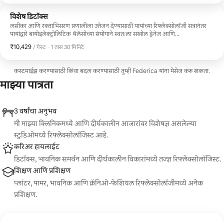
विशेष डिटॉक्स
लसीका आणि रक्ताभिसरण प्रणालीला उत्तेजन देण्यासाठी पायांच्या रिफ्लेक्सोलॉजी सत्रानंतर
पायांद्वारे बायोइलेक्ट्रोलिटिक थॅलॅसोच्या संयोगाने स्वतःला सखोल ड्रेनेज आणि
डिटॉक्सिफिकेशनचा आनंद घ्या.
₹10,429
₹10,429 प्रति गेस्ट
,
/ गेस्ट
·
1 तास 30 मिनिटे
कस्टमाईझ करण्यासाठी किंवा बदल करण्यासाठी तुम्ही Federica यांना मेसेज करू शकता.
माझ्या पात्रता
3 वर्षांचा अनुभव
मी माझ्या क्लिनिकमध्ये आणि दीर्घकालीन आजारांवर विशेषज्ञ असलेल्या
स्टुडिओमध्ये रिफ्लेक्सोलॉजिस्ट आहे.
करिअर हायलाईट
डिटॉक्स, भावनिक समर्थन आणि दीर्घकालीन विकारांमध्ये तज्ज्ञ रिफ्लेक्सोलॉजिस्ट.
शिक्षण आणि प्रशिक्षण
प्लांटर, पामर, भावनिक आणि क्रॅनिओ-फेशियल रिफ्लेक्सोलॉजीमध्ये अनेक
प्रशिक्षण.