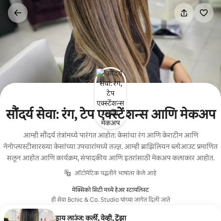
कंटेंटवर
जा
सौंदर्य सेवा: रंग, टेप एक्स्टेंशन्स आणि मेकअप
आम्ही सौंदर्य तंत्रांमध्ये पारंगत आहोत: केसांचा रंग आणि केराटीन आणि
नॅनोप्लास्टीसारख्या केसांच्या उपचारांमध्ये तज्ज्ञ. आम्ही ब्राझिलियन ब्लोआउट प्रमाणित
सलून आहोत आणि कार्यक्रम, संपादकीय आणि इतरांसाठी मेकअप कलाकार आहोत.
ऑटोमॅटिक पद्धतीने भाषांतर केले आहे
मेक्सिको सिटी मध्ये हेअर स्टायलिस्ट
ही सेवा Bchic & Co. Studio यांच्या जागेत दिली जाते
ड्राय लाउंज: कर्ली, वेव्ही, ट्रेंझा