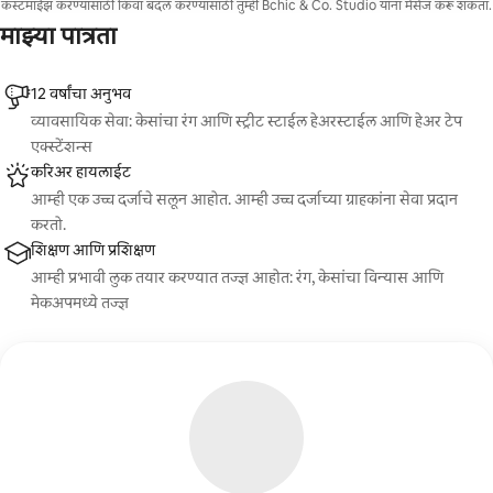
कस्टमाईझ करण्यासाठी किंवा बदल करण्यासाठी तुम्ही Bchic & Co. Studio यांना मेसेज करू शकता.
पुन्हा वापरण्यायोग्य परिणामाची हमी देतात, पहिल्या अनुप्रयोगापासून
निर्दोष आणि दीर्घकाळ टिकणारा देखावा प्राप्त करतात.
माझ्या पात्रता
12 वर्षांचा अनुभव
व्यावसायिक सेवा: केसांचा रंग आणि स्ट्रीट स्टाईल हेअरस्टाईल आणि हेअर टेप
एक्स्टेंशन्स
करिअर हायलाईट
आम्ही एक उच्च दर्जाचे सलून आहोत. आम्ही उच्च दर्जाच्या ग्राहकांना सेवा प्रदान
करतो.
शिक्षण आणि प्रशिक्षण
आम्ही प्रभावी लुक तयार करण्यात तज्ज्ञ आहोत: रंग, केसांचा विन्यास आणि
मेकअपमध्ये तज्ज्ञ