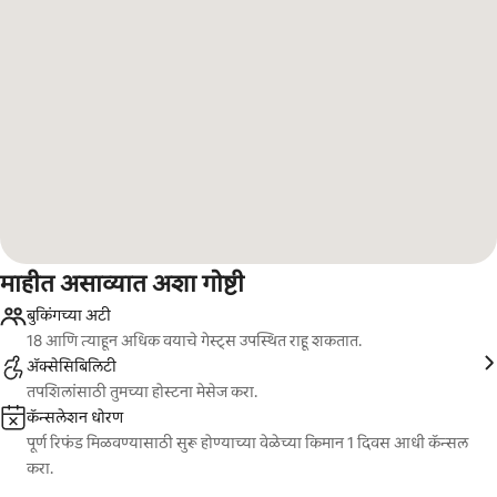
माहीत असाव्यात अशा गोष्टी
बुकिंगच्या अटी
18 आणि त्याहून अधिक वयाचे गेस्ट्स उपस्थित राहू शकतात.
ॲक्सेसिबिलिटी
तपशिलांसाठी तुमच्या होस्टना मेसेज करा.
कॅन्सलेशन धोरण
पूर्ण रिफंड मिळवण्यासाठी सुरू होण्याच्या वेळेच्या किमान 1 दिवस आधी कॅन्सल
करा.