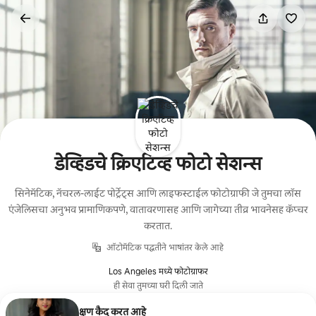
कंटेंटवर
जा
डेव्हिडचे क्रिएटिव्ह फोटो सेशन्स
सिनेमॅटिक, नॅचरल-लाईट पोर्ट्रेट्स आणि लाइफस्टाईल फोटोग्राफी जे तुमचा लॉस
एंजेलिसचा अनुभव प्रामाणिकपणे, वातावरणासह आणि जागेच्या तीव्र भावनेसह कॅप्चर
करतात.
ऑटोमॅटिक पद्धतीने भाषांतर केले आहे
Los Angeles मध्ये फोटोग्राफर
ही सेवा तुमच्या घरी दिली जाते
क्षण कैद करत आहे