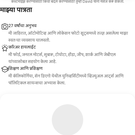
कस्टमाईझ करण्यासाठी किंवा बदल करण्यासाठी तुम्ही David यांना मेसेज करू शकता.
फोटो कॅप्चर करेन. तुम्हाला सर्व इमेजेसची JPEG गॅलरी तसेच तुम्ही
निवडलेल्या 4 रीटच केलेल्या इमेजेस मिळतील.
माझ्या पात्रता
27 वर्षांचा अनुभव
मी जाहिरात, ऑटोमोटिव्ह आणि लोकेशन फोटो शूट्समध्ये तज्ज्ञ असलेला माझा
स्वतःचा व्यवसाय चालवतो.
करिअर हायलाईट
मी फोर्ड, जनरल मोटर्स, सुबारू, टोयोटा, होंडा, जीप, शार्क आणि जेबीएल
यांच्यासोबत सहयोग केला आहे.
शिक्षण आणि प्रशिक्षण
मी कॅलिफोर्निया, सॅन डिएगो येथील युनिव्हर्सिटीमध्ये व्हिज्युअल आर्ट्स आणि
पॉलिटिकल सायन्सचा अभ्यास केला.