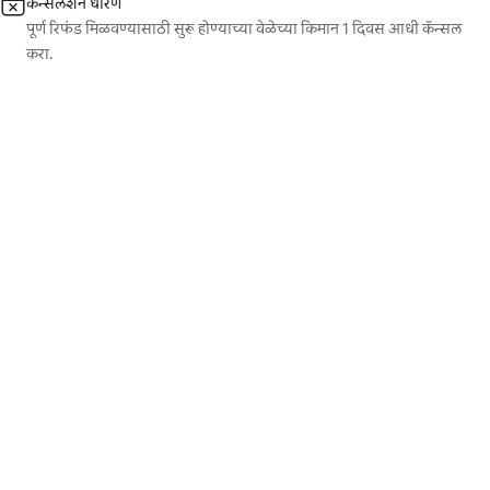
कॅन्सलेशन धोरण
पूर्ण रिफंड मिळवण्यासाठी सुरू होण्याच्या वेळेच्या किमान 1 दिवस आधी कॅन्सल
करा.