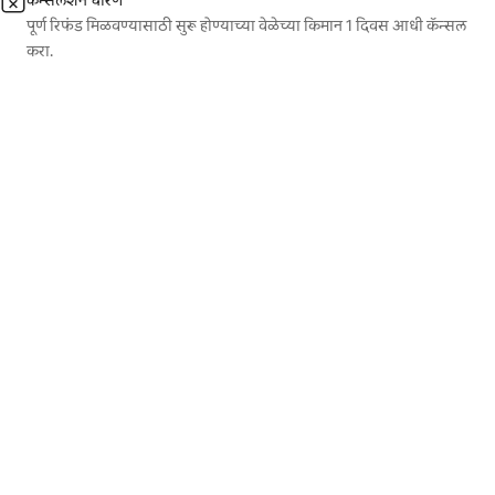
कॅन्सलेशन धोरण
पूर्ण रिफंड मिळवण्यासाठी सुरू होण्याच्या वेळेच्या किमान 1 दिवस आधी कॅन्सल
करा.