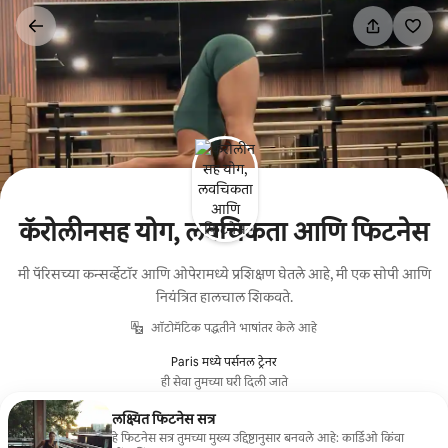
कंटेंटवर
जा
कॅरोलीनसह योग, लवचिकता आणि फिटनेस
मी पॅरिसच्या कन्सर्व्हेटॉर आणि ओपेरामध्ये प्रशिक्षण घेतले आहे, मी एक सोपी आणि
नियंत्रित हालचाल शिकवते.
ऑटोमॅटिक पद्धतीने भाषांतर केले आहे
Paris मध्ये पर्सनल ट्रेनर
ही सेवा तुमच्या घरी दिली जाते
लक्ष्यित फिटनेस सत्र
हे फिटनेस सत्र तुमच्या मुख्य उद्दिष्टानुसार बनवले आहे: कार्डिओ किंवा