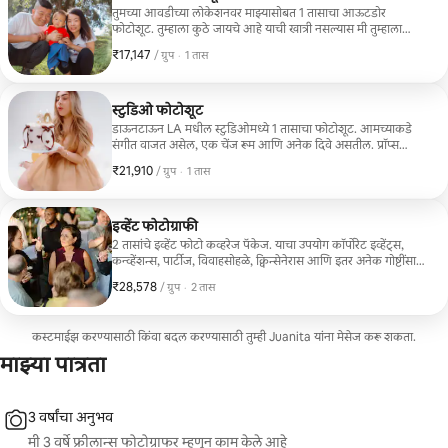
तुमच्या आवडीच्या लोकेशनवर माझ्यासोबत 1 तासाचा आऊटडोर
फोटोशूट. तुम्हाला कुठे जायचे आहे याची खात्री नसल्यास मी तुम्हाला
कल्पनांसह मेसेज पाठवेन. याव्यतिरिक्त, मी 4-5 दिवस आधी प्रेरणादायी
₹17,147
₹17,147, प्रति ग्रुप
,
/ ग्रुप
·
1 तास
फोटोजसह एक मूड बोर्ड देऊ शकते.
स्टुडिओ फोटोशूट
डाऊनटाऊन LA मधील स्टुडिओमध्ये 1 तासाचा फोटोशूट. आमच्याकडे
संगीत वाजत असेल, एक चेंज रूम आणि अनेक दिवे असतील. प्रॉप्स
समाविष्ट नाहीत.
₹21,910
₹21,910, प्रति ग्रुप
,
/ ग्रुप
·
1 तास
इव्हेंट फोटोग्राफी
2 तासांचे इव्हेंट फोटो कव्हरेज पॅकेज. याचा उपयोग कॉर्पोरेट इव्हेंट्स,
कन्व्हेंशन्स, पार्टीज, विवाहसोहळे, क्विन्सेनेरास आणि इतर अनेक गोष्टींसाठी
केला जाऊ शकतो.
₹28,578
₹28,578, प्रति ग्रुप
,
/ ग्रुप
·
2 तास
कस्टमाईझ करण्यासाठी किंवा बदल करण्यासाठी तुम्ही Juanita यांना मेसेज करू शकता.
माझ्या पात्रता
3 वर्षांचा अनुभव
मी 3 वर्षे फ्रीलान्स फोटोग्राफर म्हणून काम केले आहे