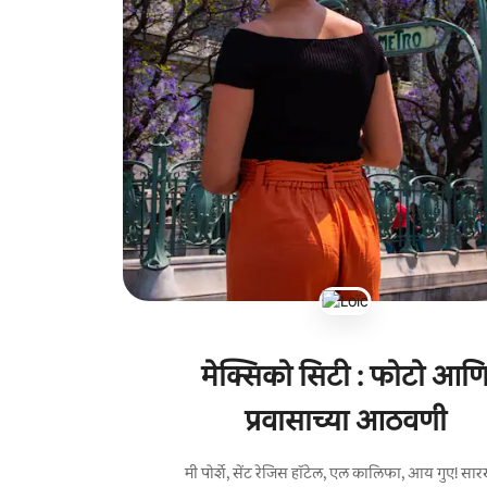
मेक्सिको सिटी : फोटो आण
प्रवासाच्या आठवणी
मी पोर्शे, सेंट रेजिस हॉटेल, एल कालिफा, आय गुए! सार