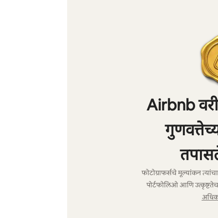
Airbnb वरील
गुणवत्तेच
तपासल
फोटोग्राफर्सचे मूल्यांकन त्या
पोर्टफोलिओ आणि उत्कृष्टतेच
अधिक 