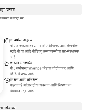
व्ह्यूज दाखवा
ाम करतात ते जाणून घ्या
15 वर्षांचा अनुभव
मी एक फोटोग्राफर आणि व्हिडिओग्राफर आहे, फ्रेमपीक
स्टुडिओ या ऑडिओव्हिज्युअल एजन्सीचा सह-संस्थापक
आहे.
करिअर हायलाईट
मी 5 वर्षांपासून iKamper ब्रँडचा फोटोग्राफर आणि
व्हिडिओग्राफर आहे.
शिक्षण आणि प्रशिक्षण
माझ्याकडे आंतरराष्ट्रीय व्यवसाय आणि विपणन या
विषयात पदवी आहे.
ंना मेसेज करा