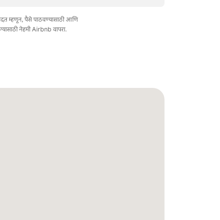
त मदत म्हणून, पैसे पाठवण्यासाठी आणि
ण्यासाठी नेहमी Airbnb वापरा.