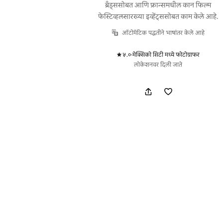
ब्रँड्ससोबत आणि फ्रान्समधील कान फिल्म
फेस्टिव्हलसारख्या इव्हेंट्ससोबत काम केले आहे.
ऑटोमॅटिक पद्धतीने भाषांतर केले आहे
५.०
·
मेक्सिको सिटी मध्ये फोटोग्राफर
,
लोकेशनवर दिली जाते