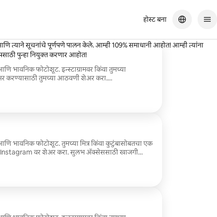
होस्ट बना
ी देखील एक व्यावसायिक फोटोग्राफर आहे म्हणून ती तिच्या फोटोंबद्दल अत्यंत निवडक
ि त्याने सूचनांचे पूर्णपणे पालन केले. आम्ही 109% समाधानी आहोत! आम्ही त्यांना
िपसाठी पुन्हा नियुक्त करणार आहोत!
आणि भावनिक फोटोशूट. इन्स्टाग्रामवर किंवा तुमच्या
 शेअर करण्यासाठी तुमच्या आठवणी शेअर करा.
ेलेले 5–10 फोटो मिळवा, जे सहज ॲक्सेससाठी खाजगी
ासांत डिलिव्हर केले जातील.
. तुमच्या मित्र किंवा कुटुंबासोबतचा एक
ो Instagram वर शेअर करा. सुलभ ॲक्सेससाठी खाजगी
ासांमध्ये डिलिव्हर केलेले 15 -20 व्यावसायिकरित्या संपादित