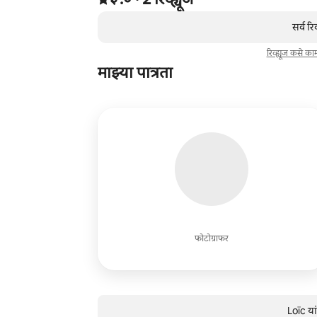
,
0 पैकी 0 आयटम्स दाखवत आहेत
सर्व रि
रिव्ह्यूज कसे क
माझ्या पात्रता
फोटोग्राफर
Loïc या