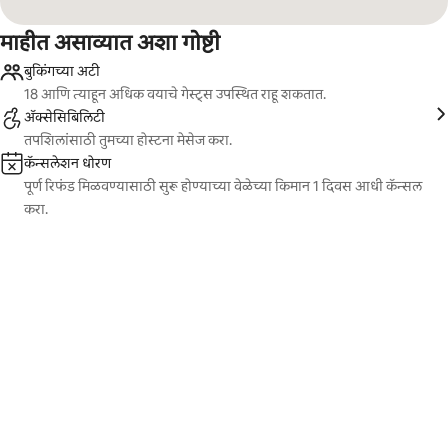
माहीत असाव्यात अशा गोष्टी
बुकिंगच्या अटी
18 आणि त्याहून अधिक वयाचे गेस्ट्स उपस्थित राहू शकतात.
ॲक्सेसिबिलिटी
तपशिलांसाठी तुमच्या होस्टना मेसेज करा.
कॅन्सलेशन धोरण
पूर्ण रिफंड मिळवण्यासाठी सुरू होण्याच्या वेळेच्या किमान 1 दिवस आधी कॅन्सल
करा.