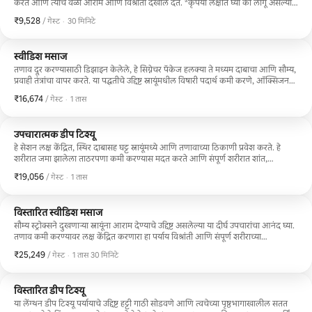
करते आणि त्याच वेळी आराम आणि विश्रांती देखील देते. *कृपया लक्षात घ्या की लागू असल्यास
पार्किंग किंवा व्हॅलेचा कोणताही खर्च ग्राहकाने करावा*
₹9,528
₹9,528 प्रति गेस्ट
,
/ गेस्ट
·
30 मिनिटे
स्वीडिश मसाज
तणाव दूर करण्यासाठी डिझाइन केलेले, हे सिग्नेचर पॅकेज हलक्या ते मध्यम दाबाचा आणि सौम्य,
प्रवाही तंत्रांचा वापर करते. या पद्धतीचे उद्दिष्ट स्नायूंमधील विषारी पदार्थ कमी करणे, ऑक्सिजनची
पातळी वाढवणे आणि शरीराची नैसर्गिक लवचिकता वाढवणे हे आहे. *कृपया लक्षात घ्या की
₹16,674
₹16,674 प्रति गेस्ट
,
/ गेस्ट
·
1 तास
लागू असल्यास पार्किंग किंवा व्हॅलेचा कोणताही खर्च ग्राहकाने करावा*
उपचारात्मक डीप टिश्यू
हे सेशन लक्ष केंद्रित, स्थिर दाबासह घट्ट स्नायूंमध्ये आणि तणावाच्या ठिकाणी प्रवेश करते. हे
शरीरात जमा झालेला ताठरपणा कमी करण्यास मदत करते आणि संपूर्ण शरीरात शांत,
आरामदायक भावना निर्माण करते. *कृपया लक्षात घ्या की लागू असल्यास पार्किंग किंवा व्हॅलेचा
₹19,056
₹19,056 प्रति गेस्ट
,
/ गेस्ट
·
1 तास
कोणताही खर्च ग्राहकाने करावा*
विस्तारित स्वीडिश मसाज
सौम्य स्ट्रोक्सने दुखणाऱ्या स्नायूंना आराम देण्याचे उद्दिष्ट असलेल्या या दीर्घ उपचारांचा आनंद घ्या.
तणाव कमी करण्यावर लक्ष केंद्रित करणारा हा पर्याय विश्रांती आणि संपूर्ण शरीराच्या
नूतनीकरणाला प्रोत्साहन देण्यासाठी डिझाइन केलेला आहे. *कृपया लक्षात घ्या की लागू
₹25,249
₹25,249 प्रति गेस्ट
,
/ गेस्ट
·
1 तास 30 मिनिटे
असल्यास पार्किंग किंवा व्हॅलेचा कोणताही खर्च ग्राहकाने करावा*
विस्तारित डीप टिश्यू
या लेंग्थन डीप टिश्यू पर्यायाचे उद्दिष्ट हट्टी गाठी सोडवणे आणि त्वचेच्या पृष्ठभागाखालील सतत