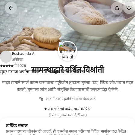
कंटेंटवर
जा
Roshaunda A
अमेरिका
·
मे 2026
सामन्थाद्वारे वर्धित विश्रांती
,
सुंदर मसाज अप्रतिम वाटला. मी नक्कीच शिफारस करेन.
माझा हाताने स्पर्श करून करण्याचा दृष्टीकोन तुम्हाला तुमचा "बंद" स्विच शोधण्यात मदत
करतो. तुम्हाला शांत आणि संतुलित ठेवण्यासाठी कस्टमाईझ केलेले.
ऑटोमॅटिक पद्धतीने भाषांतर केले आहे
५.०
·
Miami मध्ये मसाज थेरपिस्ट
,
ही सेवा तुमच्या घरी दिली जाते
टार्गेटेड मसाज
प्रवास करणाऱ्या लोकांसाठी आदर्श, ही एक्सप्रेस मसाज शरीराच्या विशिष्ट भागांवर लक्ष केंद्रित