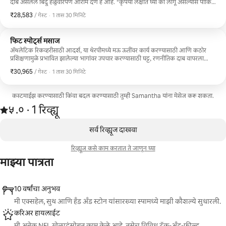
दाब असलेले बिंदू हळुवारपणे आराम देणे हे आहे. *कृपया लक्षात घ्या की लागू असल्यास पार्किंग
किंवा व्हॅलेटचा कोणताही खर्च ग्राहकाने करावा*
₹28,583
₹28,583 प्रति गेस्ट
,
/ गेस्ट
·
1 तास 30 मिनिटे
फिट स्पोर्ट्स मसाज
ॲथलेटिक रिकव्हरीसाठी आदर्श, या थेरपीमध्ये मऊ ऊतींवर कार्य करण्यासाठी आणि कठोर
प्रशिक्षणामुळे प्रभावित झालेल्या भागांवर उपचार करण्यासाठी घट्ट, रणनीतिक दाब वापरला
जातो. हे शरीर पुनर्स्थापित करण्यात मदत करण्यासाठी स्नायूंचा ताण आणि तणाव कमी
₹30,965
₹30,965 प्रति गेस्ट
,
/ गेस्ट
·
1 तास 30 मिनिटे
करण्यावर लक्ष केंद्रित करते. *कृपया लक्षात घ्या की लागू असल्यास पार्किंग किंवा व्हॅलेचा
कोणताही खर्च ग्राहकाने करावा*
कस्टमाईझ करण्यासाठी किंवा बदल करण्यासाठी तुम्ही Samantha यांना मेसेज करू शकता.
1 रिव्ह्यूमधून 5 पैकी ५.० स्टार रेटिंग आहे
५.०
·
1 रिव्ह्यू
,
0 पैकी 0 आयटम्स दाखवत आहेत
सर्व रिव्ह्यूज दाखवा
रिव्ह्यूज कसे काम करतात ते जाणून घ्या
माझ्या पात्रता
10 वर्षांचा अनुभव
मी एक्सहेल, सुथ आणि हँड अँड स्टोन यांसारख्या स्पामध्ये माझी कौशल्ये सुधारली.
करिअर हायलाईट
मी अनेक NFL खेळाडूंसोबत काम केले आहे, तसेच विविध ट्रॅक-अँड-फील्ड