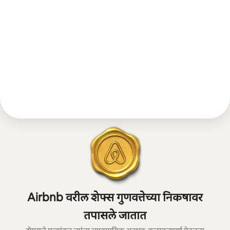
Airbnb वरील शेफ्स गुणवत्तेच्या निकषावर
तपासले जातात