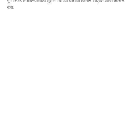
पूर्ण रिफंड मिळवण्यासाठी सुरू होण्याच्या वेळेच्या किमान 1 दिवस आधी कॅन्सल
करा.