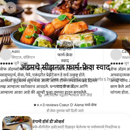
कंटेंटवर
जा
Aditi
Cath
सिएटल, वॉशिंग्टन
Walnu
·
जुलै 2026
·
जून
ॲडमचे सीझनल फार्म-फ्रेश स्वाद
,
,
शेफ अ‍ॅडमसोबत आमचा अनुभव खूपच उत्तम होता! टेबल सेटिंग,
शेफ अ‍ॅडम आ
खाद्यपदार्थ, सेवा, पेये, एकंदरीत प्रेझेंटेशन हे सर्व उत्कृष्ट होते.
अपवादात्मक 
मी जेम्स बिअर्ड अवॉर्डचा फायनलिस्ट आहे आणि ईट गुड ग्रुप अंतर्गत 5 रेस्टॉरंट्सचा
आमच्या कुटुंबाला खूप मजा आली आणि टीमने तपशीलांकडे दिलेले
अगदी योग्य 
मालक आहे.
लक्ष आम्हाला खरोखरच आवडले. धन्यवाद शेफ अ‍ॅडम आणि
काम केले आणि
आम्हाला आशा आहे की आम्ही पुन्हा तुमच्या हातून बनवलेले
चांगला होता. 
ऑटोमॅटिक पद्धतीने भाषांतर केले आहे
स्वयंपाकाचा अनुभव घेऊ!
आणि प्रत्येक
सुरुवातीपासू
५.०
·
3 reviews
·
Coeur D' Alene मध्ये शेफ
,
,
अनुभव होता.
ही सेवा तुमच्या घरी दिली जाते
कमीच आहे आणि
हंगामी हॉर्स डी'ओव्हर्स
बफे-शैलीतील इव्हेंटसाठी डिझाइन केलेल्या या पर्यायामध्ये निवडीच्या 6