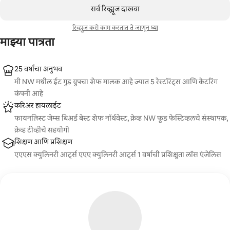
0 पैकी 0 आयटम्स दाखवत आहेत
सर्व रिव्ह्यूज दाखवा
रिव्ह्यूज कसे काम करतात ते जाणून घ्या
माझ्या पात्रता
25 वर्षांचा अनुभव
मी NW मधील ईट गुड ग्रुपचा शेफ मालक आहे ज्यात 5 रेस्टॉरंट्स आणि केटरिंग
कंपनी आहे
करिअर हायलाईट
फायनलिस्ट जेम्स बिअर्ड बेस्ट शेफ नॉर्थवेस्ट, क्रेव्ह NW फूड फेस्टिव्हलचे संस्थापक,
क्रेव्ह टीव्हीचे सहयोगी
शिक्षण आणि प्रशिक्षण
एएएस क्युलिनरी आर्ट्स एएए क्युलिनरी आर्ट्स 1 वर्षाची प्रशिक्षुता लॉस एंजेलिस