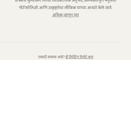
शेफ्सचे मूल्यांकन त्यांचा व्यावसायिक अनुभव, कल्पकतापूर्ण मेनूजचा
पोर्टफोलिओ आणि उत्कृष्टतेचा लौकिक यांच्या आधारे केले जाते.
अधिक जाणून घ्या
एखादी समस्या आहे?
ही लिस्टिंग रिपोर्ट करा