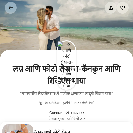
कंटेंटवर
जा
लग्न आणि फोटो सेशन्स-कॅनकुन आणि
रिव्हिएरा माया
"या स्वर्गीय लँडस्केप्समध्ये प्रत्येक क्षणाच्या जादूचे चित्रण करा"
ऑटोमॅटिक पद्धतीने भाषांतर केले आहे
Cancun मध्ये फोटोग्राफर
ही सेवा तुमच्या घरी दिली जाते
कॅनकनमध्ये फोटो सेशन