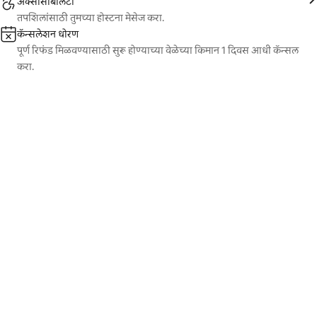
ॲक्सेसिबिलिटी
तपशिलांसाठी तुमच्या होस्टना मेसेज करा.
कॅन्सलेशन धोरण
पूर्ण रिफंड मिळवण्यासाठी सुरू होण्याच्या वेळेच्या किमान 1 दिवस आधी कॅन्सल
करा.