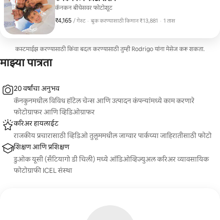
कॅनकन बीचेसवर फोटोशूट
₹4,165
₹4,165 प्रति गेस्ट
,
/ गेस्ट
·
बुक करण्यासाठी किमान ₹13,881
·
1 तास
बुक करण्यासाठी किमान ₹13,881
कस्टमाईझ करण्यासाठी किंवा बदल करण्यासाठी तुम्ही Rodrigo यांना मेसेज करू शकता.
माझ्या पात्रता
20 वर्षांचा अनुभव
कॅनकुनमधील विविध हॉटेल चेन्स आणि उत्पादन कंपन्यांमध्ये काम करणारे
फोटोग्राफर आणि व्हिडिओग्राफर
करिअर हायलाईट
राजकीय प्रचारासाठी व्हिडिओ तुलूममधील जाग्वार पार्कच्या जाहिरातीसाठी फोटो
शिक्षण आणि प्रशिक्षण
डुओक यूसी (सॅंटियागो डी चिली) मध्ये ऑडिओव्हिज्युअल करिअर व्यावसायिक
फोटोग्राफी ICEL संस्था