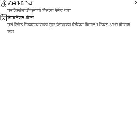
ॲक्सेसिबिलिटी
तपशिलांसाठी तुमच्या होस्टना मेसेज करा.
कॅन्सलेशन धोरण
पूर्ण रिफंड मिळवण्यासाठी सुरू होण्याच्या वेळेच्या किमान 1 दिवस आधी कॅन्सल
करा.