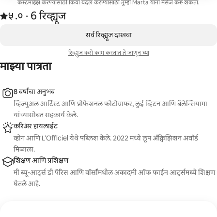
कस्टमाईझ करण्यासाठी किंवा बदल करण्यासाठी तुम्ही Marta यांना मेसेज करू शकता.
करण्यासाठी आणि फ्रेम करण्यासाठी तयार असतात. कमाल 6 दिवसांत
6 रिव्ह्यूजमधून 5 पैकी ५.० स्टार्स रेटिंग आहे
डिलिव्हरी आणि ग्रुपसाठी कोणतीही मर्यादा नाही. जोडप्यांसाठी, सर्जनशील
५.०
·
6 रिव्ह्यूज
पोर्ट्रेट्ससाठी आणि एडिटोरियल-शैलीतील इमेजरीसाठी परिपूर्ण.
,
0 पैकी 0 आयटम्स दाखवत आहेत
सर्व रिव्ह्यूज दाखवा
रिव्ह्यूज कसे काम करतात ते जाणून घ्या
माझ्या पात्रता
8 वर्षांचा अनुभव
व्हिज्युअल आर्टिस्ट आणि प्रोफेशनल फोटोग्राफर, लुई व्हिटन आणि बॅलेन्सियागा
यांच्यासोबत सहकार्य केले.
करिअर हायलाईट
व्होग आणि L'Officiel येथे पब्लिश केले. 2022 मध्ये लूप ॲक्विझिशन अवॉर्ड
मिळाला.
शिक्षण आणि प्रशिक्षण
मी ब्यू-आर्ट्स डी पॅरिस आणि वॉर्सॉमधील अकादमी ऑफ फाईन आर्ट्समध्ये शिक्षण
घेतले आहे.