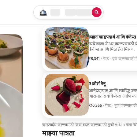
तुमचा सर्च सुरू करा
लोकेशन
चेक इन / चेक आऊट
सेवेचा प्रकार
लहान खाद्यपदार्थ आणि कॅनेप्स
प्रत्येकाला शेअर करण्यासाठी कॅ
कॅनेप्स आणि मिठाईंचे मिश्रण.
₹8,341
₹8,341 प्रति गेस्ट
/ गेस्ट
·
बुक करण्यासाठी 
बुक करण्यासाठी 
3 कोर्स मेनू
आनंददायक आणि स्वादिष्ट उत्तम 
आरामात सर्व्ह केलेला आणि का
₹10,266
₹10,266 प्रति गेस्ट
/ गेस्ट
·
बुक करण्यासाठ
बुक करण्यासाठ
कस्टमाईझ करण्यासाठी किंवा बदल करण्यासाठी तुम्ही Artan यांना मे
माझ्या पात्रता