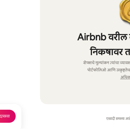
Airbnb वरील केट
निकषावर त
शेफ्सचे मूल्यांकन त्यांचा व्य
पोर्टफोलिओ आणि उत्कृष्टतेच
अधिक 
 दाखवा
एखादी समस्या आह