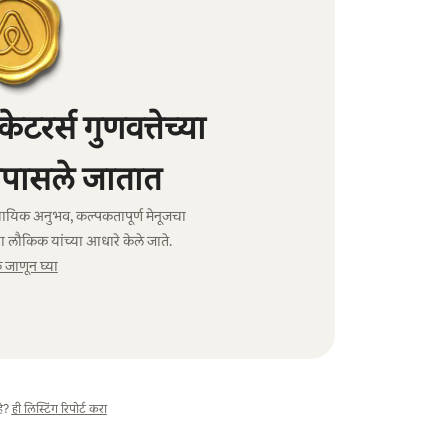
रर्स गुणवत्तेच्या
पासले जातात
ावसायिक अनुभव, कल्पकतापूर्ण मेनूजचा
ा लौकिक यांच्या आधारे केले जाते.
जाणून घ्या
े?
ही लिस्टिंग रिपोर्ट करा