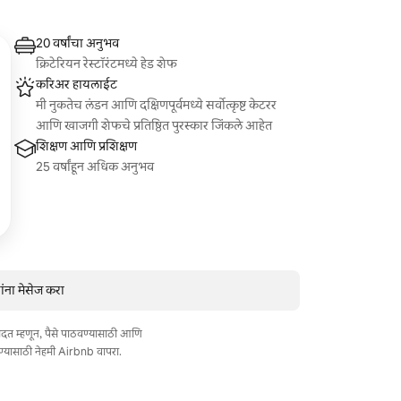
20 वर्षांचा अनुभव
क्रिटेरियन रेस्टॉरंटमध्ये हेड शेफ
करिअर हायलाईट
मी नुकतेच लंडन आणि दक्षिणपूर्वमध्ये सर्वोत्कृष्ट केटरर
आणि खाजगी शेफचे प्रतिष्ठित पुरस्कार जिंकले आहेत
शिक्षण आणि प्रशिक्षण
25 वर्षांहून अधिक अनुभव
ंना मेसेज करा
त मदत म्हणून, पैसे पाठवण्यासाठी आणि
ण्यासाठी नेहमी Airbnb वापरा.