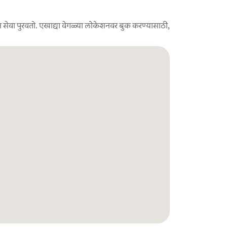
 सेवा पुरवतो. एखाद्या वेगळ्या लोकेशनवर बुक करण्यासाठी,