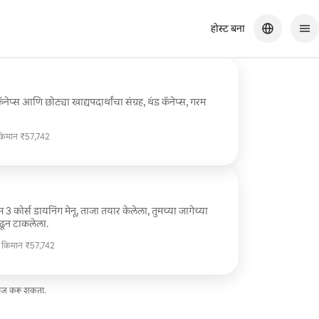
होस्ट बना
नेप्स आणि छोट्या खाद्यपदार्थांचा संग्रह, थंड कॅनेप्स, गरम
किमान ₹57,742
किमान ₹57,742
3 कोर्स डायनिंग मेनू, ताजा तयार केलेला, तुमच्या जागेच्या
ढून टाकलेला.
ी किमान ₹57,742
ी किमान ₹57,742
सेज करू शकता.