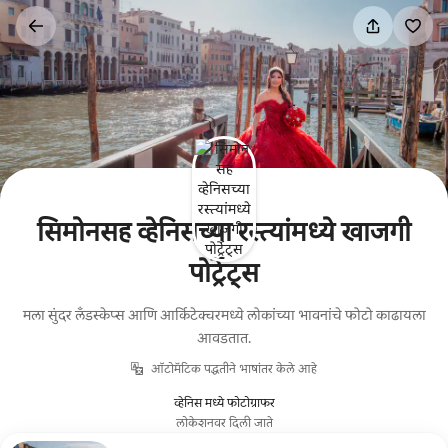
कंटेंटवर
जा
सिमोनसह व्हेनिसच्या रस्त्यांमध्ये खाजगी
पोर्ट्रेट्स
मला सुंदर लँडस्केप्स आणि आर्किटेक्चरमध्ये लोकांच्या भावनांचे फोटो काढायला
आवडतात.
ऑटोमॅटिक पद्धतीने भाषांतर केले आहे
व्हेनिस मध्ये फोटोग्राफर
लोकेशनवर दिली जाते