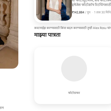
या फोटोशूटमध्ये, सर्व फोटोजमध्
इमेजेस फोटोशॉप रिटचिंगसाठी
आनंद घ्या.
₹142,884
₹142,884, प्रति ग्रुप
,
/ ग्रुप
·
1 तास 30 मिनिट
कस्टमाईझ करण्यासाठी किंवा बदल करण्यासाठी तुम्ही Alex Rosu यां
माझ्या पात्रता
फोटोग्राफर
ॅशन