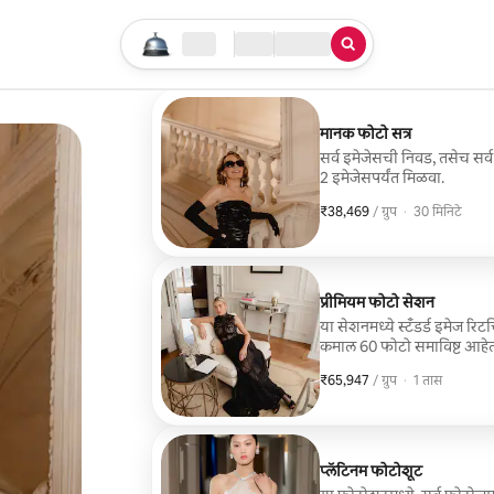
तुमचा सर्च सुरू करा
लोकेशन
चेक इन / चेक आऊट
सेवेचा प्रकार
मानक फोटो सत्र
सर्व इमेजेसची निवड, तसेच स
2 इमेजेसपर्यंत मिळवा.
₹38,469
₹38,469, प्रति ग्रुप
,
/ ग्रुप
·
30 मिनिटे
प्रीमियम फोटो सेशन
या सेशनमध्ये स्टॅंडर्ड इमेज 
कमाल 60 फोटो समाविष्ट आहेत.
डिजिटल किंवा फिल्म इमेजेसच
₹65,947
₹65,947, प्रति ग्रुप
,
/ ग्रुप
·
1 तास
प्लॅटिनम फोटोशूट