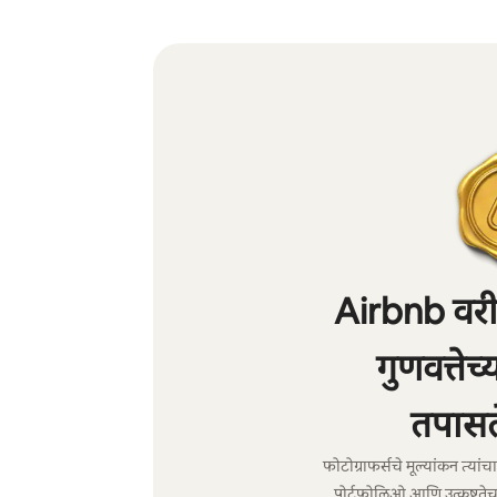
Airbnb वरील
गुणवत्तेच
तपासल
फोटोग्राफर्सचे मूल्यांकन त्या
पोर्टफोलिओ आणि उत्कृष्टतेच