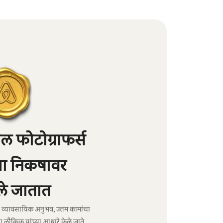
 फोटोग्राफर्स
्या निकषावर
े जातात
ंचा व्यावसायिक अनुभव, उत्तम कामांचा
ा लौकिक यांच्या आधारे केले जाते.