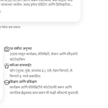
ये स्टॅंडर्ड रिटचिंग आणि स्किन एन्हान्समेंट केले जाईल. पाच
 वापरल्या जातील. जलद इमेज एडिटिंग आणि डिलिव्हरीचा
े
ना मेसेज करू शकता.
16 वर्षांचा अनुभव
2009 पासून कार्यक्रम, सेलिब्रिटी, फॅशन आणि सौंदर्याचे
फोटोग्राफिंग
करिअर हायलाईट
व्होग (यूएस, यूके, थायलंड इ.), एले, मॅडम फिगारो, ले
फिगारो इ. मध्ये प्रकाशित.
शिक्षण आणि प्रशिक्षण
कार्यक्रम आणि सेलिब्रिटींचे फोटोग्राफी करून आणि
जागतिक ब्रँड्ससह काम करून मी माझी कौशल्ये सुधारली.