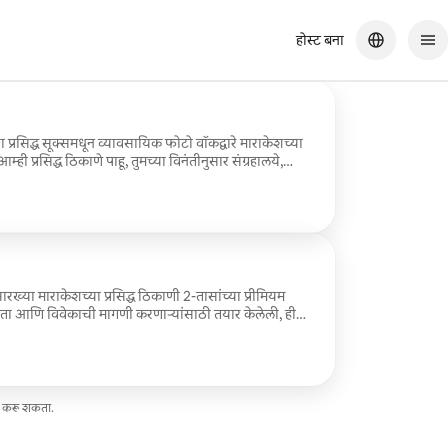
होस्ट बना
प्रसिद्ध सूक्समधून व्यावसायिक फोटो वॉकद्वारे माराकेशच्या
आम्ही प्रसिद्ध ठिकाणे पाहू, तुमच्या विनंतीनुसार संग्रहालये,
न सेक्रेटला भेट देण्याचा पर्याय असेल. 12 वर्षांच्या अनुभवामुळे,
्या अस्तव्यस्त सौंदर्याच्या मध्यभागीही परफेक्ट शॉट कसा
 आत 50+ उत्कृष्टपणे रीटच केलेल्या इमेजेस मिळवा. ​कृपया
कॅफेच्या ऑर्डरचा खर्च पाहुण्याने करावा.
रख्या माराकेशच्या प्रसिद्ध ठिकाणी 2-तासांच्या प्रीमियम
्टता आणि विवेकाची मागणी करणाऱ्यांसाठी तयार केलेली, ही
ेल्या व्यावसायिकाद्वारे "व्होग-लेव्हल" सिनेमॅटिक पोर्ट्रेट्स
 भव्यतेशी जुळण्यासाठी स्टाईलिंग सल्लामसलत समाविष्ट आहे.
टपणे रीटच केलेल्या इमेजेस मिळवा. सर्वात समजदार गेस्ट्ससाठी
्ट निवडलेल्या हॉटेलचा रहिवासी असणे आवश्यक आहे.
ज करू शकता.