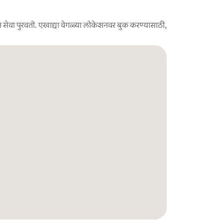
 सेवा पुरवतो. एखाद्या वेगळ्या लोकेशनवर बुक करण्यासाठी,