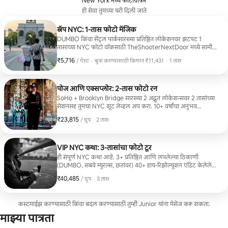
New York मध्ये फोटोग्राफर
ही सेवा तुमच्या घरी दिली जाते
स्नॅप NYC: 1-तास फोटो मॅजिक
DUMBO किंवा सेंट्रल पार्कसारख्या प्रतिष्ठित लोकेशनवर झटपट 1
तासाच्या NYC फोटो वॉकसाठी TheShooterNextDoor मध्ये सामील
व्हा. तुम्हाला 10 हाय-रिझोल्यूशनचे संपादित फोटो, क्रिएटिव्ह दिशा आणि
₹5,716
₹5,716 प्रति गेस्ट
,
/ गेस्ट
·
बुक करण्यासाठी किमान ₹11,431
·
1 तास
प्रो पोझिंग टिप्स मिळतील. वेगवान, स्टाईलिश शॉट्स हवे असलेल्या
बुक करण्यासाठी किमान ₹11,431
एकट्या प्रवाशांसाठी किंवा जोडप्यांसाठी परफेक्ट. 48 तासांत एडिट्स
डिलिव्हर केले जातात. आता बुक करा आणि तुमचा NYC व्हाईब कॅप्चर
करा!
पोज आणि एक्सप्लोर: 2-तास फोटो रन
SoHo + Brooklyn Bridge सारख्या 2 अद्भुत लोकेशन्सवर 2 तासांच्या
सेशनसह तुमचा NYC शूट लेव्हल अप करा. 10+ वर्षांचा अनुभव
असलेल्या स्ट्रीट-सॅव्ही स्थानिकांकडून 25 हाय-रिझोल्यूशन एडिट केलेले
₹23,815
₹23,815, प्रति ग्रुप
,
/ ग्रुप
·
2 तास
फोटो, आऊटफिट बदल आणि क्रिएटिव्ह पोझिंग मार्गदर्शन मिळवा.
निर्माते, जोडपे किंवा स्टाईल-फॉरवर्ड प्रवासी यांच्यासाठी परफेक्ट. 48
तासांत डिलिव्हर केले
VIP NYC कथा: 3-तासांचा फोटो टूर
ही संपूर्ण NYC कथा आहे. 3+ प्रतिष्ठित आणि लपलेल्या ठिकाणी
(DUMBO, सबवे म्युरल्स, छतांवर) 40+ हाय-रिझोल्यूशन एडिट केलेले
फोटो मिळवा. यामध्ये पोशाख बदलणे, कमी प्रकाश/रात्रीचे पर्याय आणि
₹40,485
₹40,485, प्रति ग्रुप
,
/ ग्रुप
·
3 तास
प्रो पोजिंग समाविष्ट आहे. वैयक्तिक ब्रँड्स, जोडप्यांसाठी किंवा
अविस्मरणीय कंटेंट हवा असलेल्या एकट्या प्रवाशांसाठी आदर्श. 48
तासांत डिलिव्हर केले.
कस्टमाईझ करण्यासाठी किंवा बदल करण्यासाठी तुम्ही Junior यांना मेसेज करू शकता.
माझ्या पात्रता