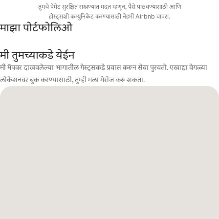
तुमचे पेमेंट सुरक्षित राखण्यात मदत म्हणून, पैसे पाठवण्यासाठी आणि
होस्ट्सशी कम्युनिकेट करण्यासाठी नेहमी Airbnb वापरा.
माझा पोर्टफोलिओ
मी तुमच्याकडे येईन
मी मॅपवर दाखवलेल्या भागातील गेस्ट्सकडे प्रवास करून सेवा पुरवतो. एखाद्या वेगळ्या
लोकेशनवर बुक करण्यासाठी, तुम्ही मला मेसेज करू शकता.