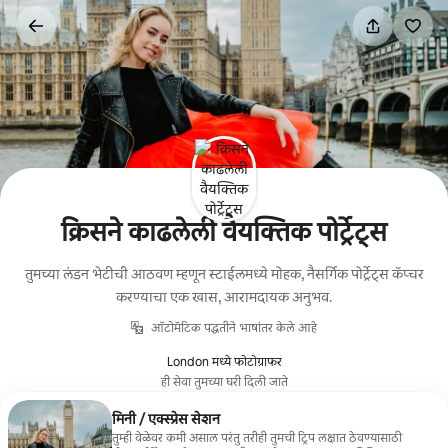
कंटेंटवर
जा
क्रिसने काढलेली वैयक्तिक पोर्ट्रेट्स
तुमच्या लंडन भेटीची आठवण म्हणून स्टाईलमध्ये मोहक, नैसर्गिक पोर्ट्रेट्स कॅप्चर
करण्याचा एक खास, आरामदायक अनुभव.
ऑटोमॅटिक पद्धतीने भाषांतर केले आहे
London मध्ये फोटोग्राफर
ही सेवा तुमच्या घरी दिली जाते
मिनी / एक्स्प्रेस सेशन
तुम्ही वेळेवर कमी असाल परंतु तरीही तुमची ट्रिप लक्षात ठेवण्यासाठी