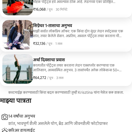
मोहक पोर्ट्रेट्स हवे असल्यास ठीक आहे. लंडनच्या एका प्रतिष्ठित
लोकेशनवर नैसर्गिक, शाश्वत इमेजेस कॅप्चर करण्यासाठी मी तुम्हाला
₹16,068
₹16,068, प्रति ग्रुप
,
/ ग्रुप
·
30 मिनिटे
सहजपणे मार्गदर्शन करेन. 30 मिनिटे 1 लोकेशन 10 व्यावसायिकरित्या
संपादित केलेल्या इमेजेस
सिग्नेचर 1-तासाचा अनुभव
माझी सर्वात लोकप्रिय ऑफर: एक किंवा दोन सुंदर लंडन स्पॉट्सवर एक
शांत, तयार केलेले सेशन. अप्रतिम, अस्सल पोर्ट्रेट्स तयार करताना मी
तुम्हाला कॅमेऱ्यासमोर आत्मविश्वास वाटण्यास मदत करेन. 1 तास 1 -2
₹32,136
₹32,136, प्रति ग्रुप
,
/ ग्रुप
·
1 तास
लोकेशन्स 20 व्यावसायिकरित्या संपादित केलेल्या इमेजेस
अर्धा दिवसाचा प्रवास
कालातीत पोर्ट्रेट्स तयार करताना लंडन एक्सप्लोर करण्याचा एक
आलिशान, अव्यवस्थित अनुभव. 3 तासांपर्यंत अनेक लोकेशन्स 50+
व्यावसायिकरित्या संपादित केलेल्या इमेजेस ज्यांना अधिक एक्सप्लोर
₹64,272
₹64,272, प्रति ग्रुप
,
/ ग्रुप
·
3 तास
करायचे आहे आणि कॅप्चर करायचे आहे त्यांच्यासाठी एक अप्रतिम,
प्रीमियम अनुभव. पोर्ट्रेट्सचे शाश्वत कलेक्शन तयार करण्यासाठी आम्ही
एकत्र मिळून अनेक आयकॉनिक आणि छुप्या लोकेशन्सना भेट देऊ.
कस्टमाईझ करण्यासाठी किंवा बदल करण्यासाठी तुम्ही Krisztina यांना मेसेज करू शकता.
माझ्या पात्रता
14 वर्षांचा अनुभव
शांत, भावपूर्ण शैली असलेले योग, ब्रँड आणि जीवनशैली फोटोग्राफर
करिअर हायलाईट