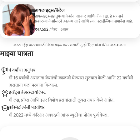
हायलाइट्स/बॅलेज
हायलाइट्ससह तुमच्या केसांना आकार आणि जीवन द्या. हे सत्र सर्व
प्रकारच्या केसांसाठी उपलब्ध आहे आणि त्यात स्टाईलिंगचा समावेश आहे.
₹47,592
₹47,592 प्रति गेस्ट
,
/ गेस्ट
·
6 तास
कस्टमाईझ करण्यासाठी किंवा बदल करण्यासाठी तुम्ही Tee यांना मेसेज करू शकता.
माझ्या पात्रता
4 वर्षांचा अनुभव
मी 16 वर्षांची असताना केसांची काळजी घेण्यास सुरुवात केली आणि 22 वर्षांची
असताना मला परवाना मिळाला.
इव्हेंट्स हेअरस्टायलिस्ट
मी लग्न, प्रॉम्स आणि इतर विशेष प्रसंगांसाठी लूक्स तयार केले आहेत.
कॉस्मेटोलॉजी पदवीधर
मी 2022 मध्ये कॅरिअर अकादमी ऑफ ब्युटीचा प्रोग्रॅम पूर्ण केला.