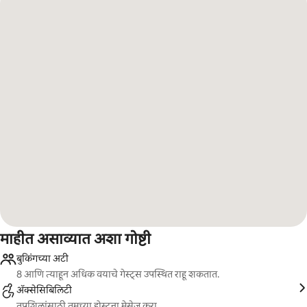
माहीत असाव्यात अशा गोष्टी
बुकिंगच्या अटी
8 आणि त्याहून अधिक वयाचे गेस्ट्स उपस्थित राहू शकतात.
ॲक्सेसिबिलिटी
तपशिलांसाठी तुमच्या होस्टना मेसेज करा.