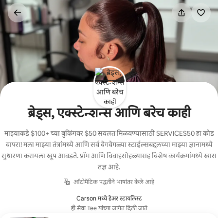
कंटेंटवर
जा
ब्रेड्स, एक्स्टेन्शन्स आणि बरेच काही
माझ्याकडे $100+ च्या बुकिंगवर $50 सवलत मिळवण्यासाठी SERVICES50 हा कोड
वापरा! मला माझ्या तंत्रांमध्ये आणि सर्व वेगवेगळ्या स्टाईल्सबद्दलच्या माझ्या ज्ञानामध्ये
सुधारणा करायला खूप आवडते. प्रॉम आणि विवाहसोहळ्यासह विशेष कार्यक्रमांमध्ये खास
तज्ञ आहे.
ऑटोमॅटिक पद्धतीने भाषांतर केले आहे
Carson मध्ये हेअर स्टायलिस्ट
ही सेवा Tee यांच्या जागेत दिली जाते