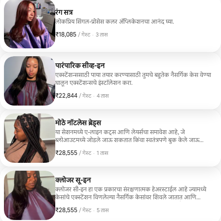
रंग सत्र
लोकप्रिय सिंगल-प्रोसेस कलर ॲप्लिकेशनचा आनंद घ्या.
₹18,085
₹18,085 प्रति गेस्ट
,
/ गेस्ट
·
3 तास
पारंपारिक सीव्ह-इन
एक्स्टेंशन्ससाठी पाया तयार करण्यासाठी तुमचे बहुतेक नैसर्गिक केस वेण्या
घालून एक्स्टेंशन्सचे इंस्टॉलेशन करा.
₹22,844
₹22,844 प्रति गेस्ट
,
/ गेस्ट
·
4 तास
मोठे नॉटलेस ब्रेड्स
या सेशनमध्ये ए-लाइन कट्स आणि लेयर्सचा समावेश आहे, जे
ब्लोआउटमध्ये जोडले जाऊ शकतात किंवा स्वतंत्रपणे बुक केले जाऊ
शकतात.
₹28,555
₹28,555 प्रति गेस्ट
,
/ गेस्ट
·
1 तास
क्लोजर सू-इन
क्लोजर सी-इन हा एक प्रकारचा संरक्षणात्मक हेअरस्टाईल आहे ज्यामध्ये
केसांचे एक्स्टेंशन विणलेल्या नैसर्गिक केसांवर शिवले जातात आणि
शीर्षस्थानी स्टाईल पूर्ण करण्यासाठी क्लोजर वापरले जाते. नैसर्गिक
₹28,555
₹28,555 प्रति गेस्ट
,
/ गेस्ट
·
5 तास
केसांचा वापर केला जातो