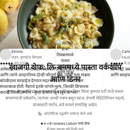
कंटेंटवर
जा
Elmina
Cam
लंडन, युनायटेड किंगडम
Madis
·
जून 2026
·
मे 
खाजगी शेफ: लिस्बनमध्ये पास्ता वर्कशॉप
,
,
अलेसांद्रो आणि त्यांची सहाय्यक लारा अप्रतिम होते! खाद्यपदार्थ
अलेसांद्रो अप्
आणि त्यांचे आदरातिथ्य दोन्ही परिपूर्ण होते; त्यांनी मला माझ्या
आणि खाद्यपदा
आणि डिनर
बॉयफ्रेंडला सरप्राईज देण्यात मदत केली आणि ती सर्वोत्तम
संध्याकाळ होती. पैशाचे इतके चांगले मूल्य, जितकी शिफारस
तुमचा अनुभव निवडा: एक खाजगी इटालियन डिनर किंवा तुमच्या घरी ताजे पास्ता
करावी तितकी कमीच - तुम्हा दोघांचे खूप खूप आभार!
बनवण्याची वर्कशॉप, त्यानंतर आम्ही एकत्र बसून खाऊ. हंगामी मेडिटेरेनियन पदार्थ,
शाकाहारी पर्याय, सर्व साधने समाविष्ट आहेत.
ऑटोमॅटिक पद्धतीने भाषांतर केले आहे
५.०
·
8 reviews
·
Lisbon मध्ये शेफ
,
,
ही सेवा तुमच्या घरी दिली जाते