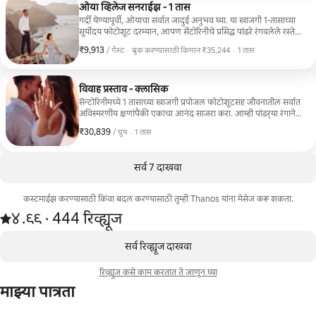
लोकेशनमध्ये प्रसिद्ध निळे घुमट समाविष्ट नाहीत.• समाविष्ट आहे: 50
ओया व्हिलेज सनराईझ - 1 तास
फोटोज/तास
गर्दी येण्यापूर्वी, ओयाचा सर्वात जादुई अनुभव घ्या. या खाजगी 1-तासाच्या
सूर्योदय फोटोशूट दरम्यान, आपण सेंटोरिनीचे प्रसिद्ध पांढरे रंगवलेले रस्ते,
कल्देराचे चित्तथरारक दृश्य, प्रसिद्ध ब्लू डोम्स आणि सोनेरी सकाळच्या
₹9,913
₹9,913 प्रति गेस्ट
,
/ गेस्ट
·
बुक करण्यासाठी किमान ₹35,244
·
1 तास
प्रकाशाने भरलेले लपलेले कोपरे एक्सप्लोर करू. शांत वातावरण
बुक करण्यासाठी किमान ₹35,244
कालातीत, मोहक फोटो तयार करते जे तुम्ही कायमचे जपाल. • डिलिव्हरी:
4 दिवस • यात समाविष्ट: व्यावसायिकरित्या संपादित केलेले 50 फोटो.
विवाह प्रस्ताव - क्लासिक
सॅन्टोरिनीमध्ये 1 तासाच्या खाजगी प्रपोजल फोटोशूटसह जीवनातील सर्वात
अविस्मरणीय क्षणांपैकी एकाचा आनंद साजरा करा. आम्ही पांढर्‍या रंगाने
रंगवलेल्या घरांमध्ये, कॅल्डेराच्या नयनरम्य दृश्यांमध्ये, प्रसिद्ध ब्लू डोममध्ये
₹30,839
₹30,839, प्रति ग्रुप
,
/ ग्रुप
·
1 तास
आणि बेटाच्या सर्वात रोमँटिक दृश्यांमध्ये तुमच्या साखरपुड्याचे छायाचित्रण
करू. आरामदायक वातावरणात कालातीत, मोहक आठवणी शोधत
असलेल्या जोडप्यांसाठी परिपूर्ण. • डिलिव्हरी: 5 दिवस • यात समाविष्ट: 60
सर्व 7 दाखवा
व्यावसायिकरित्या संपादित फोटो. पर्यायी GoPro व्हिडिओ उपलब्ध आहे.
कस्टमाईझ करण्यासाठी किंवा बदल करण्यासाठी तुम्ही Thanos यांना मेसेज करू शकता.
444 रिव्ह्यूजमधून 5 पैकी ४.९९ स्टार्स रेटिंग आहे
४.९९
·
444 रिव्ह्यूज
,
0 पैकी 0 आयटम्स दाखवत आहेत
सर्व रिव्ह्यूज दाखवा
रिव्ह्यूज कसे काम करतात ते जाणून घ्या
माझ्या पात्रता