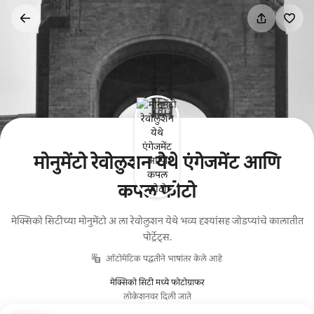
कंटेंटवर
जा
मोनुमेंटो रेवोलुशन येथे एंगेजमेंट आणि
कपल फोटो
मेक्सिको सिटीच्या मोनुमेंटो अ ला रेवोलुशन येथे भव्य दृश्यांसह जोडप्यांचे कालातीत
पोर्ट्रेट्स.
ऑटोमॅटिक पद्धतीने भाषांतर केले आहे
मेक्सिको सिटी मध्ये फोटोग्राफर
लोकेशनवर दिली जाते