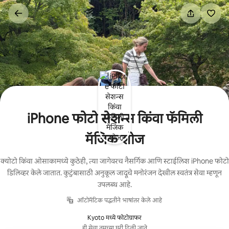
कंटेंटवर
जा
iPhone फोटो सेशन्स किंवा फॅमिली
मॅजिक शोज
क्योटो किंवा ओसाकामध्ये कुठेही, त्या जागेवरच नैसर्गिक आणि स्टाईलिश iPhone फोटो
डिलिव्हर केले जातात. कुटुंबासाठी अनुकूल जादूचे मनोरंजन देखील स्वतंत्र सेवा म्हणून
उपलब्ध आहे.
ऑटोमॅटिक पद्धतीने भाषांतर केले आहे
Kyoto मध्ये फोटोग्राफर
ही सेवा तुमच्या घरी दिली जाते