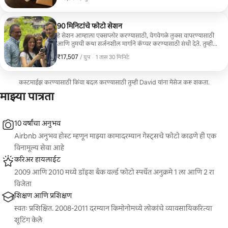
इंटरॅक्टिव्ह शो सादर करेन. हा अनुभव अधिक संवाद आणि जादूची विस्तृत
विविधता प्रदान करतो. यात एक छोटा धडादेखील समाविष्ट आहे, ज्यामुळे
तुमच्या ग्रुपला एक साधी युक्ती शिकता येईल. कुटुंबे, मित्रमैत्रिणी,
वाढदिवस आणि विशेष प्रसंगांसाठी योग्य. कृपया लक्षात घ्या: ही केवळ
90 मिनिटांचे फोटो सेशन
जादूची ऑफर आहे आणि यात फोटोग्राफीचा समावेश नाही.
हे सेशन आम्हाला एक्सप्लोर करण्यासाठी, वेगवेगळे लुक्स वापरण्यासाठी
आणि तुमची कथा सर्जनशील मार्गाने कॅप्चर करण्यासाठी संधी देते. तुम्ही
जिथे असाल तिथे मी येईन (ओसाका किंवा क्योटोच्या मध्यवर्ती भागात)
₹17,507
₹17,507, प्रति ग्रुप
,
/ ग्रुप
·
1 तास 30 मिनिटे
आणि तुम्हाला उच्च-गुणवत्तेचे आयफोन फोटो त्वरित पाठवेन - डुप्लिकेट्स
किंवा अडथळ्यांचे शॉट्स काढून टाकण्यासाठी आम्ही क्युरेट केले
जेणेकरून अंतिम सेट ताजा आणि पॉलिश वाटेल.
कस्टमाईझ करण्यासाठी किंवा बदल करण्यासाठी तुम्ही David यांना मेसेज करू शकता.
माझ्या पात्रता
10 वर्षांचा अनुभव
Airbnb अनुभव होस्ट म्हणून माझ्या कामादरम्यान गेस्ट्सचे फोटो काढणे ही एक
विनामूल्य सेवा आहे
करिअर हायलाईट
2009 आणि 2010 मध्ये डॉइश बँक वर्ल्ड फोटो स्पर्धेत अनुक्रमे 1 ला आणि 2 रा
विजेता
शिक्षण आणि प्रशिक्षण
स्वतः प्रशिक्षित. 2008-2011 दरम्यान किमोनोमध्ये लोकांचे व्यावसायिकरित्या
शूटिंग केले