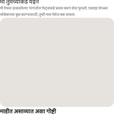
मी तुमच्याकडे येईन
मी मॅपवर दाखवलेल्या भागातील गेस्ट्सकडे प्रवास करून सेवा पुरवतो. एखाद्या वेगळ्या
लोकेशनवर बुक करण्यासाठी, तुम्ही मला मेसेज करू शकता.
माहीत असाव्यात अशा गोष्टी