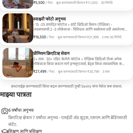
₹5,500
₹5,500 प्रति गेस्ट
,
/ गेस्ट
·
बुक करण्यासाठी किमान ₹11,000
·
30 मिनिटे
बुक करण्यासाठी किमान ₹11,000
स्वाक्षरी फोटो अनुभव
- 15 -25 संपादित फोटोज + शॉर्ट व्हिडिओ क्लिप (ऐच्छिक) -
जवळपासची 2 -3 लोकेशन्स - विविधता आणि सखोलता हवी असलेल्या
जोडप्यांसाठी, सोलो प्रवाशांसाठी किंवा कंटेंट क्रिएटर्ससाठी आदर्श.
₹16,500
₹16,500 प्रति गेस्ट
,
/ गेस्ट
·
बुक करण्यासाठी किमान ₹21,999
·
2 तास 30 मिनिटे
बुक करण्यासाठी किमान ₹21,999
प्रीमियम क्रिएटिव्ह सेशन
2+ तास · 30+ एडिट केलेले फोटोज + ऐच्छिक व्हिडिओ रील्स अनेक
लोकेशन्स किंवा कस्टम मार्ग इन्फ्लूएन्सर्स, ब्रँड्स किंवा व्यावसायिक कला
दिशानिर्देशासह अनोखे, स्टाईल केलेले शूट हवे असलेल्या प्रत्येकासाठी
₹27,499
₹27,499 प्रति गेस्ट
,
/ गेस्ट
·
बुक करण्यासाठी किमान ₹30,799
·
3 तास
तयार केलेले.
बुक करण्यासाठी किमान ₹30,799
कस्टमाईझ करण्यासाठी किंवा बदल करण्यासाठी तुम्ही Sevinj यांना मेसेज करू शकता.
माझ्या पात्रता
6 वर्षांचा अनुभव
क्रिएटिव्ह क्षेत्रात 7 वर्षांचा अनुभव - एलईडी अ‍ॅड शूट्स, एसएम आणि ब्रँडिंगसाठी
कंटेंट.
शिक्षण आणि प्रशिक्षण